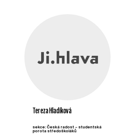
Tereza Hladíková
sekce: Česká radost – studentská
porota středoškoláků