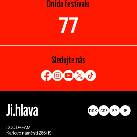
Dní do festivalu
77
Sledujte nás
DOK
CDF
EP
IF
DOC.DREAM​
Karlovo náměstí 285/19