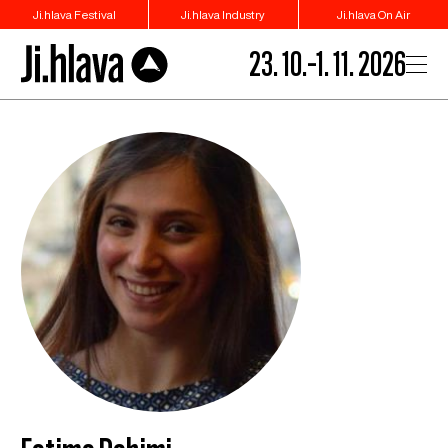
Ji.hlava Festival
Ji.hlava Industry
Ji.hlava On Air
23. 10.–1. 11. 2026