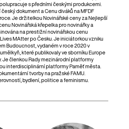
 spolupracuje s předními českými produkcemi.
epší český dokument a Cenu diváků na MFDF
 roce. Je držitelkou Novinářské ceny za Nejlepší
 cenu Novinářská křepelka pro novinářky a
minována na prestižní novinářskou cenu
Lives MAtter po Česku. Je iniciátorkou vzniku
zvem Budoucnost, vydaném v roce 2020 v
umělkyň, které publikovaly ve sborníku Europe
y. Je členkou Rady mezinárodní platformy
ou interdisciplinární platformy Paměť města.
okumentární tvorby na pražské FAMU.
vností, bydlení, politice a feminismu.