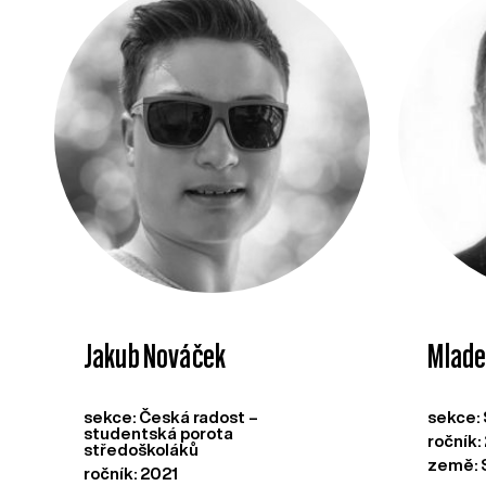
Jakub Nováček
Mlade
sekce: Česká radost –
sekce: 
studentská porota
ročník:
středoškoláků
země: 
ročník: 2021