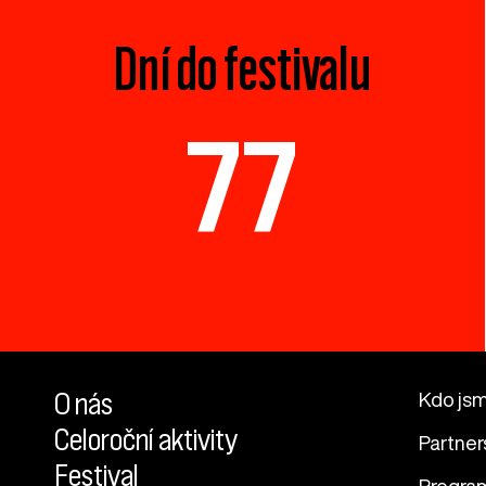
Dní do festivalu
77
O nás
Kdo js
Celoroční aktivity
Partner
Festival
Progra