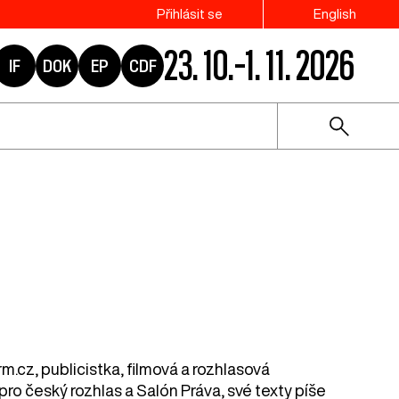
Přihlásit se
English
23. 10.–1. 11. 2026
IF
DOK
EP
CDF
.cz, publicistka, filmová a rozhlasová
o český rozhlas a Salón Práva, své texty píše