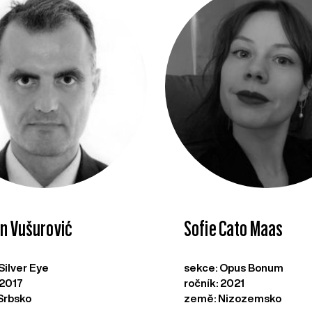
n Vušurović
Sofie Cato Maas
Silver Eye
sekce: Opus Bonum
 2017
ročník: 2021
Srbsko
země: Nizozemsko