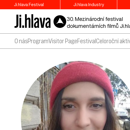
Ji.hlava Festival
Ji.hlava Industry
30. Mezinárodní festival
dokumentárních filmů Ji.h
O nás
Program
Visitor Page
Festival
Celoroční akti