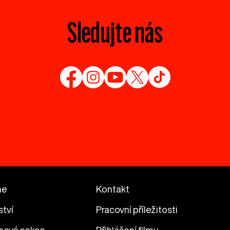
Sledujte nás
me
Kontakt
ství
Pracovní příležitosti
mové sekce
Přihlášení filmu