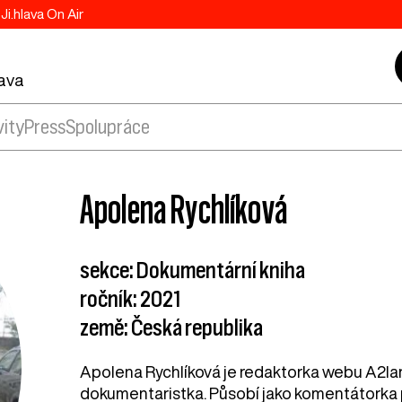
Ji.hlava On Air
lava
vity
Press
Spolupráce
Apolena Rychlíková
sekce: Dokumentární kniha
ročník: 2021
země: Česká republika
Apolena Rychlíková je redaktorka webu A2larm
dokumentaristka. Působí jako komentátorka pr