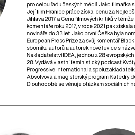
pro celou řadu českých médií. Jako filmařka
Její film Hranice práce získal cenu za Nejl
Jihlava 2017 a Cenu filmových kritiků v témže
komentáře roku 2017, v roce 2021 pak získala
novináře do 33 let. Jako první Češka byla no
European Press Prize za svůj komentář Black 
sborníku autorů a autorek nové levice s ná
Nakladatelství IDEA, jednou z 28 evropských 
28. Vydává vlastní feministický podcast Kvót
Progressive International a spoluzakladatelk
Absolvovala magisterský program Katedry d
Dlouhodobě se věnuje otázkám sociálních nero