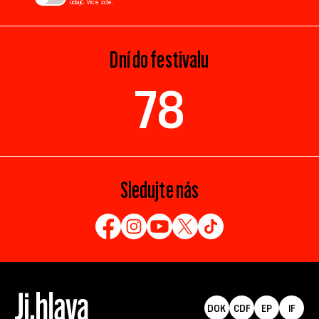
údajů. Více
zde
.
Dní do festivalu
78
Sledujte nás
DOK
CDF
EP
IF