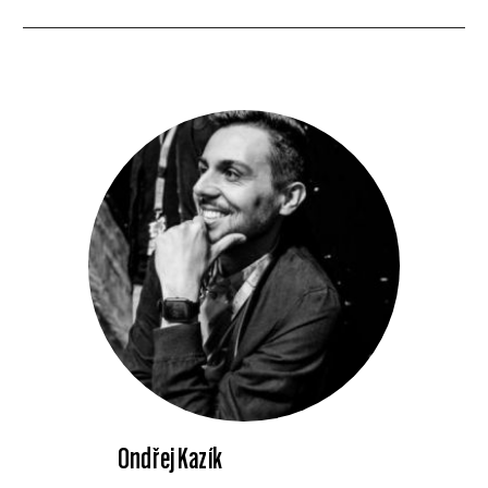
Ondřej Kazík