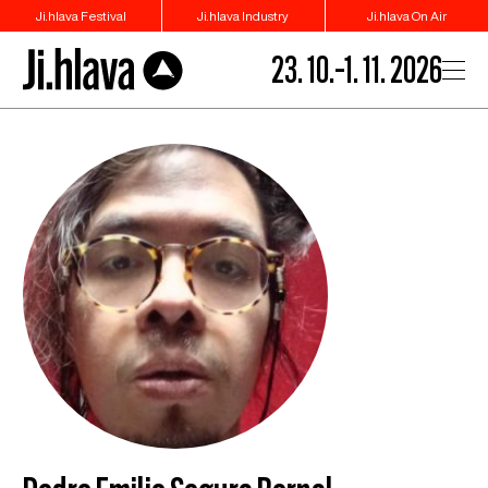
Ji.hlava Festival
Ji.hlava Industry
Ji.hlava On Air
23. 10.–1. 11. 2026