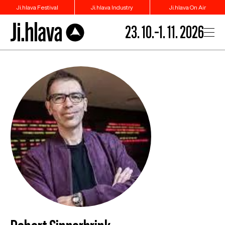
Ji.hlava Festival
Ji.hlava Industry
Ji.hlava On Air
23. 10.–1. 11. 2026