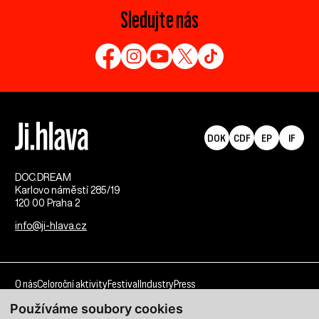
Sledujte nás
DOK
CDF
EP
IF
DOC.DREAM​
Karlovo náměstí 285/19
120 00 Praha 2
info@ji-hlava.cz
O nás
Celoroční aktivity
Festival
Industry
Press
Používáme soubory cookies