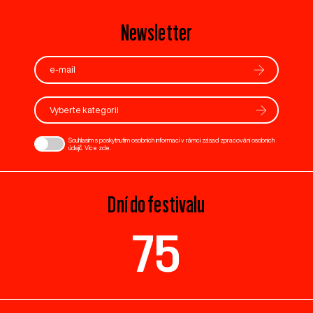
Newsletter
Vyberte kategorii
Souhlasím s poskytnutím osobních informací v rámci zásad zpracování osobních
údajů. Více
zde
.
Dní do festivalu
75