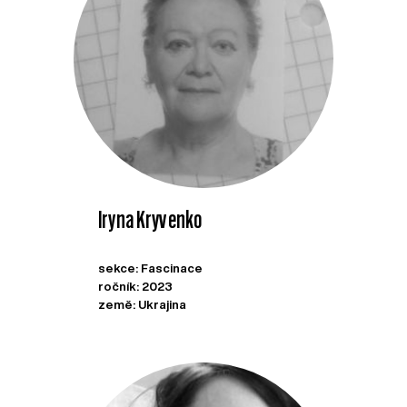
Iryna Kryvenko
sekce: Fascinace
ročník: 2023
země: Ukrajina