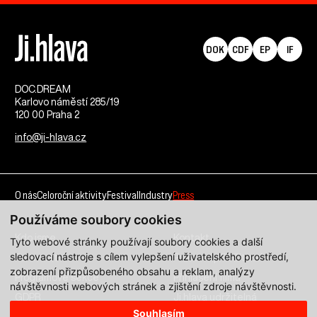
DOK
CDF
EP
IF
DOC.DREAM​
Karlovo náměstí 285/19
120 00 Praha 2
info@ji-hlava.cz
O nás
Celoroční aktivity
Festival
Industry
Press
Používáme soubory cookies
Kdo jsme
Kontakt
Tyto webové stránky používají soubory cookies a další
sledovací nástroje s cílem vylepšení uživatelského prostředí,
Partnerství
Pracovní příležitosti
zobrazení přizpůsobeného obsahu a reklam, analýzy
Programové sekce
Přihlášení filmu
návštěvnosti webových stránek a zjištění zdroje návštěvnosti.
GDPR
Ji.hlava udržitelná
Souhlasím