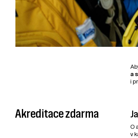
Ab
a 
i p
Akreditace zdarma
Ja
O 
v 