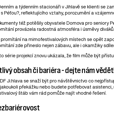
enním a týdenním stacionáři v Jihlavě se klienti se za
 s Péťou?, reflektujícího vztahy, porozumění a vzájem
kumenty též potěšily obyvatele Domova pro seniory Pe
omítání provázela radostná atmosféra i úsměvy diváků
 promítání na mimofestivalových místech se opět zapoji
omítání zde přineslo nejen zábavu, ale i okamžiky sdíl
o série projekcí znovu ukázala, že film může být příst
tlivý obsah či bariéra - dejte nám vědět
DF Ji.hlava se snaží být pro návštěvnictvo co nejpříst
 jakoukoli překážku nebo budete potřebovat asistenci, 
stivalový štáb vám rád pomůže najít vhodné řešení.
ezbariérovost