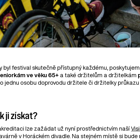
y byl festival skutečně přístupný každému, poskytujem
seniorkám ve věku 65+
a také držitelům a držitelkám
ro jednu osobu doprovodu držitele či držitelky průkazu
k ji získat?
akreditaci lze zažádat už nyní prostřednictvím naší
Vis
kavárně v Horáckém divadle. Na stejném místě si bude 