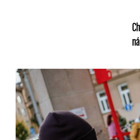
Ch
ná