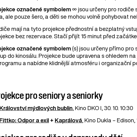
ojekce označené symbolem
∞ jsou určeny pro rodiče
a, ale pouze šero, a děti se mohou volně pohybovat neb
diče mají na tyto projekce přednostní a bezplatný vstu
jekce bez rezervace. Stačí přijít 15 minut před začátk
ojekce označené symbolem
(s) jsou určeny přímo pro 
tup do kinosálu. Projekce bude upravena s ohledem na
programu a nabídne klidnější atmosféru i organizační 
ojekce pro seniory a seniorky
Království mýdlových bublin
, Kino DKO I, 30. 10. 10:30
Fittko: Odpor a exil
+
Kaprálová
, Kino Dukla – Edison, 