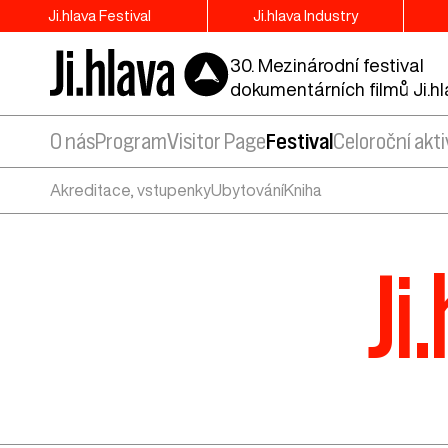
Ji.hlava Festival
Ji.hlava Industry
30. Mezinárodní festival
dokumentárních filmů Ji.h
O nás
Program
Visitor Page
Festival
Celoroční akti
Akreditace, vstupenky
Ubytování
Kniha
Ji