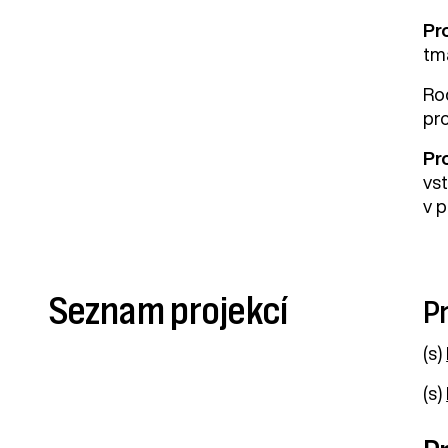
Pr
tm
Ro
pro
Pr
vs
v 
Seznam projekcí
Pr
(s)
(s)