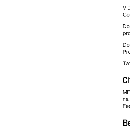
V D
Co
Do
pr
Do
Pr
Tat
Ci
MF
na
Fe
B