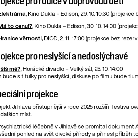
ojekce pro rodiče v doprovodu dětí
Elektrárna
, Kino Dukla – Edison, 29. 10. 10:30 (projekce
Má to cenu!?
, Kino Dukla – Edison, 30. 10. 14:00 (proje
Hranice věrnosti
,
DIOD, 2. 11. 17:00 (projekce bez rezer
ojekce pro neslyšící a nedoslýchavé
yšíš mě?
, Horácké divadlo – Velký sál, 25. 10. 14:00
lm bude s titulky pro neslyšící, diskuse po filmu bude
eciální projekce
jekt Ji.hlava přístupnější v roce 2025 rozšířil festivalo
dalších míst.
Psychiatrické léčebně v Jihlavě se promítal dokument 
šední pohled na svět divoké přírody a přinesl příběh t