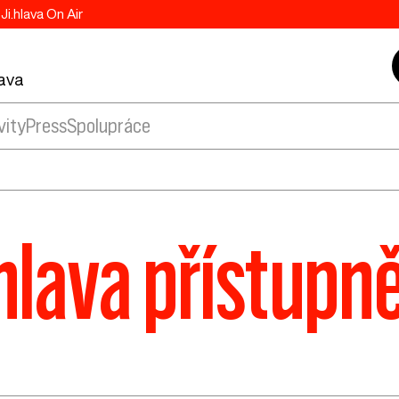
Ji.hlava On Air
lava
vity
Press
Spolupráce
.hlava přístupně