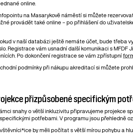
jednané online.
Infopointu na Masarykově náměstí si můžete rezervovat
žné provádět také online – po přihlášení do uživatelsk
okud v naší databázi ještě nemáte účet, bude třeba vypl
lo. Registrace vám usnadní další komunikaci s MFDF Ji.
čnících. Po dokončení registrace se vám zpřístupní
form
chodní podmínky při nákupu akreditací si můžete pro
rojekce přizpůsobené specifickým po
rámci snahy o větší inkluzivitu připravujeme projekce s
 specifickými potřebami. V programu jsou přehledně oz
štěvníci*ice by měli počítat s větší mírou pohybu a hlu