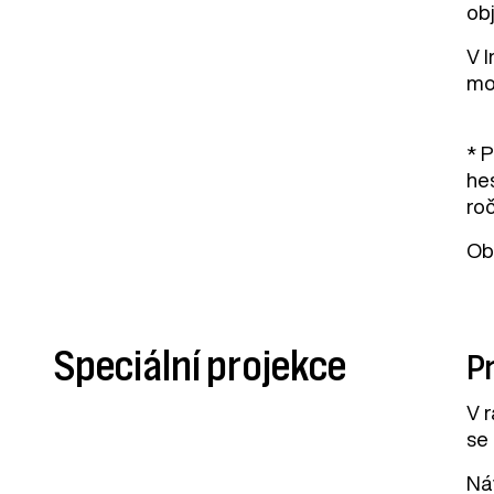
ob
V 
mo
* P
hes
ro
Ob
Speciální projekce
P
V 
se
Náv