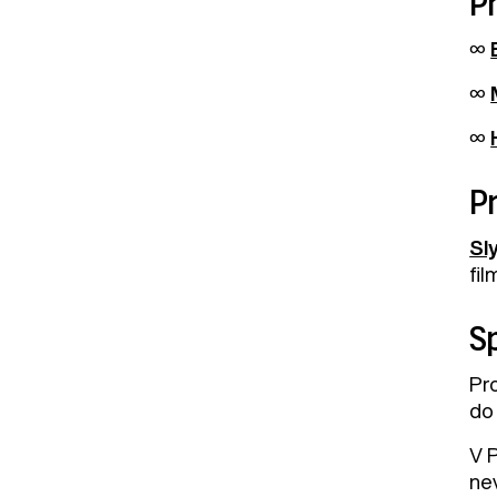
Pr
∞
∞
∞
Pr
Sl
fi
Sp
Pro
do 
V 
nev