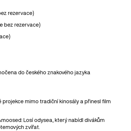
 bez rezervace)
kce bez rezervace)
vace)
 tlumočena do českého znakového jazyka
vé projekce mimo tradiční kinosály a přinesl film
Amoosed: Losí odysea, který nabídl divákům
otemových zvířat.