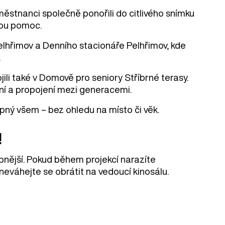
městnanci společně ponořili do citlivého snímku
nou pomoc.
lhřimov a Denního stacionáře Pelhřimov, kde
.
li také v Domově pro seniory Stříbrné terasy.
ení a propojení mezi generacemi.
upný všem – bez ohledu na místo či věk.
!
upnější. Pokud během projekcí narazíte
neváhejte se obrátit na vedoucí kinosálu.