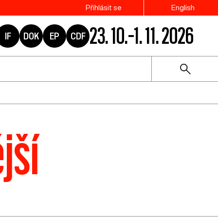
Přihlásit se
English
23. 10.–1. 11. 2026
IF
DOK
EP
CDF
jší