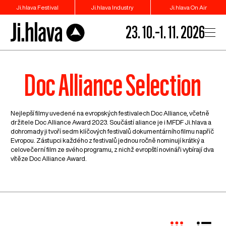
Ji.hlava Festival
Ji.hlava Industry
Ji.hlava On Air
23. 10.–1. 11. 2026
Doc Alliance Selection
Nejlepší filmy uvedené na evropských festivalech Doc Alliance, včetně
držitele Doc Alliance Award 2023. Součástí aliance je i MFDF Ji.hlava a
dohromady ji tvoří sedm klíčových festivalů dokumentárního filmu napříč
Evropou. Zástupci každého z festivalů jednou ročně nominují krátký a
celovečerní film ze svého programu, z nichž evropští novináři vybírají dva
vítěze Doc Alliance Award.