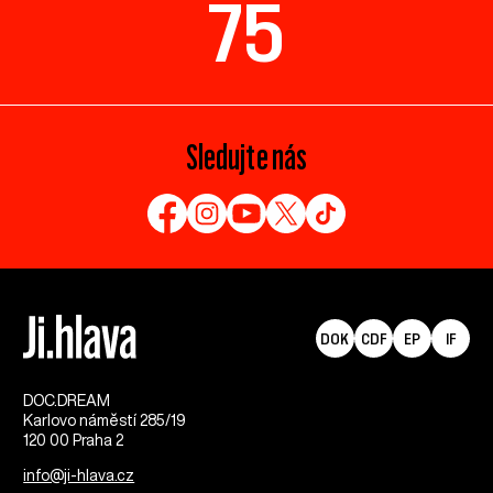
75
Sledujte nás
DOK
CDF
EP
IF
DOC.DREAM​
Karlovo náměstí 285/19
120 00 Praha 2
info@ji-hlava.cz