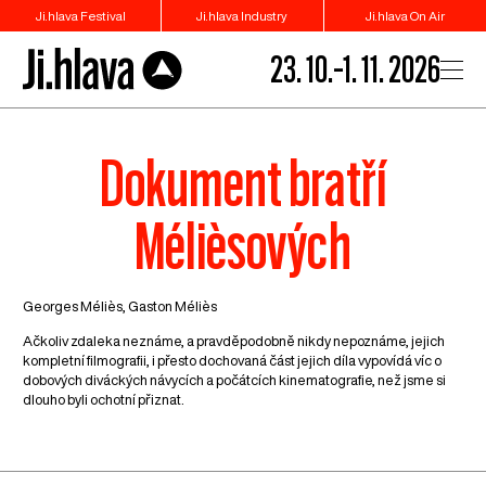
Ji.hlava Festival
Ji.hlava Industry
Ji.hlava On Air
23. 10.–1. 11. 2026
Dokument bratří
Mélièsových
Georges Méliès, Gaston Méliès
Ačkoliv zdaleka neznáme, a pravděpodobně nikdy nepoznáme, jejich
kompletní filmografii, i přesto dochovaná část jejich díla vypovídá víc o
dobových diváckých návycích a počátcích kinematografie, než jsme si
dlouho byli ochotní přiznat.