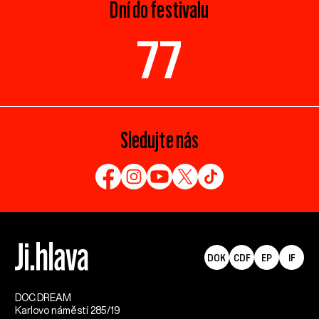
Dní do festivalu
77
Sledujte nás
DOK
CDF
EP
IF
DOC.DREAM​
Karlovo náměstí 285/19