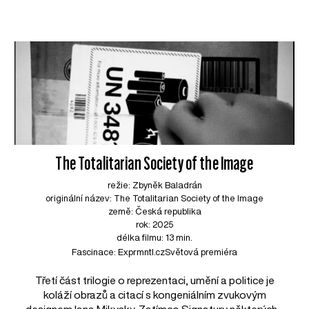
The Totalitarian Society of the Image
režie: Zbyněk Baladrán
originální název: The Totalitarian Society of the Image
země: Česká republika
rok: 2025
délka filmu: 13 min.
Fascinace: Exprmntl.cz
Světová premiéra
Třetí část trilogie o reprezentaci, umění a politice je
koláží obrazů a citací s kongeniálním zvukovým