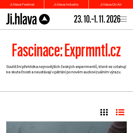
Ji.hlava Festival
Ji.hlava Industry
Ji.hlava On Air
23. 10.–1. 11. 2026
Fascinace: Exprmntl.cz
Soutěžní přehlídka nejnovějších českých experimentů, které se vztahují
ke skutečnosti a neustávají v pátrání po novém audiovizuálním výrazu.