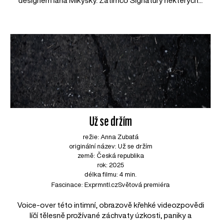
designem Iana Mikysky. Zatímco Signatury některých...
Už se držím
režie: Anna Zubatá
originální název: Už se držím
země: Česká republika
rok: 2025
délka filmu: 4 min.
Fascinace: Exprmntl.cz
Světová premiéra
Voice-over této intimní, obrazově křehké videozpovědi
líčí tělesně prožívané záchvaty úzkosti, paniky a