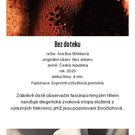
Bez doteku
režie: Anežka Střelbová
originální název: Bez doteku
země: Česká republika
rok: 2025
délka filmu: 4 min.
Fascinace: Exprmntl.cz
Světová premiéra
Zdánlivě čistě observační fascinaci hmyzím tělem
narušuje diegetická zvuková stopa složená z
výrazných frekvencí, jimž jsou pozorovaní živočichové...