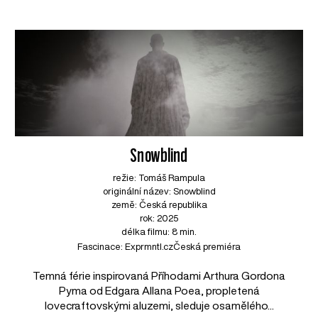
Snowblind
režie: Tomáš Rampula
originální název: Snowblind
země: Česká republika
rok: 2025
délka filmu: 8 min.
Fascinace: Exprmntl.cz
Česká premiéra
Temná férie inspirovaná Příhodami Arthura Gordona
Pyma od Edgara Allana Poea, propletená
lovecraftovskými aluzemi, sleduje osamělého...