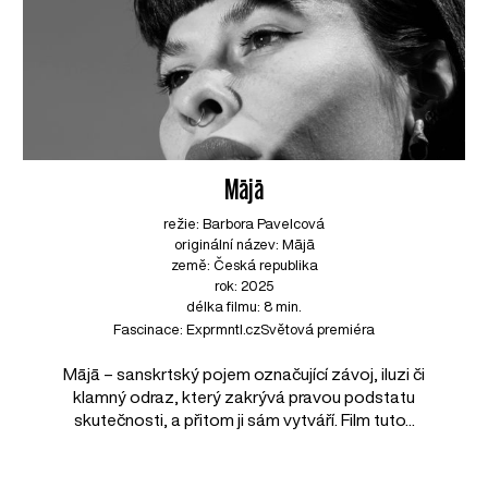
Mājā
režie: Barbora Pavelcová
originální název: Mājā
země: Česká republika
rok: 2025
délka filmu: 8 min.
Fascinace: Exprmntl.cz
Světová premiéra
Mājā – sanskrtský pojem označující závoj, iluzi či
klamný odraz, který zakrývá pravou podstatu
skutečnosti, a přitom ji sám vytváří. Film tuto...