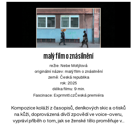
malý film o znásilnění
režie: Nebe Motýlová
originální název: malý film o znásilnění
země: Česká republika
rok: 2025
délka filmu: 9 min.
Fascinace: Exprmntl.cz
Česká premiéra
Kompozice koláží z časopisů, deníkových skic a otisků
na kůži, doprovázená dívčí zpovědí ve voice-overu,
vypráví příběh o tom, jak se ženské tělo proměňuje v...