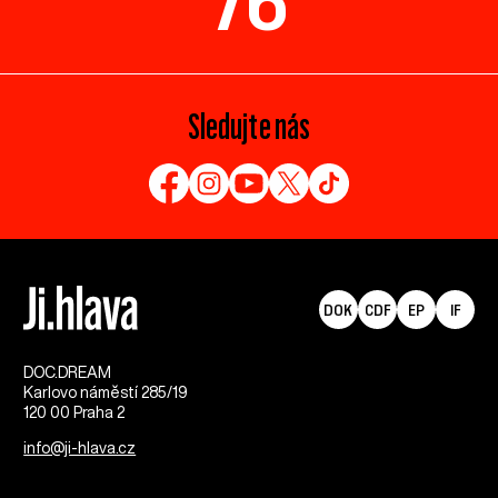
76
Sledujte nás
DOK
CDF
EP
IF
DOC.DREAM​
Karlovo náměstí 285/19
120 00 Praha 2
info@ji-hlava.cz