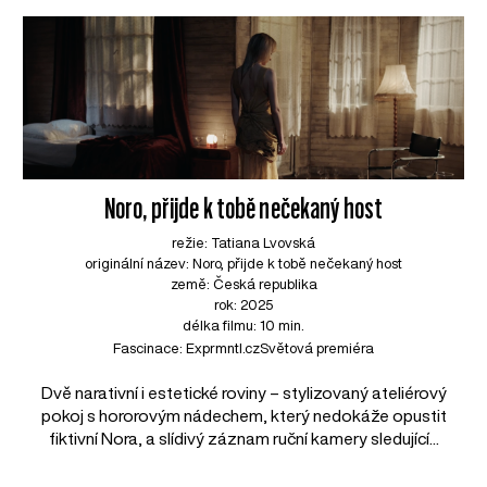
Noro, přijde k tobě nečekaný host
režie: Tatiana Lvovská
originální název: Noro, přijde k tobě nečekaný host
země: Česká republika
rok: 2025
délka filmu: 10 min.
Fascinace: Exprmntl.cz
Světová premiéra
Dvě narativní i estetické roviny – stylizovaný ateliérový
pokoj s hororovým nádechem, který nedokáže opustit
fiktivní Nora, a slídivý záznam ruční kamery sledující...