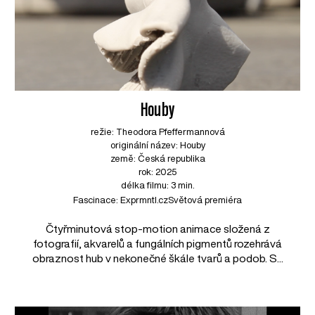
Houby
režie: Theodora Pfeffermannová
originální název: Houby
země: Česká republika
rok: 2025
délka filmu: 3 min.
Fascinace: Exprmntl.cz
Světová premiéra
Čtyřminutová stop-motion animace složená z
fotografií, akvarelů a fungálních pigmentů rozehrává
obraznost hub v nekonečné škále tvarů a podob. S...