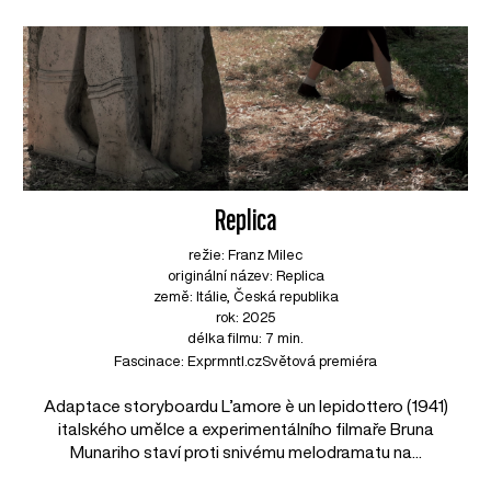
Replica
režie: Franz Milec
originální název: Replica
země: Itálie, Česká republika
rok: 2025
délka filmu: 7 min.
Fascinace: Exprmntl.cz
Světová premiéra
Adaptace storyboardu L’amore è un lepidottero (1941)
italského umělce a experimentálního filmaře Bruna
Munariho staví proti snivému melodramatu na...