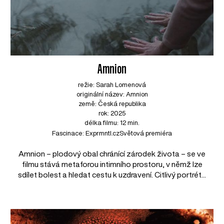
Amnion
režie: Sarah Lomenová
originální název: Amnion
země: Česká republika
rok: 2025
délka filmu: 12 min.
Fascinace: Exprmntl.cz
Světová premiéra
Amnion – plodový obal chránící zárodek života – se ve
filmu stává metaforou intimního prostoru, v němž lze
sdílet bolest a hledat cestu k uzdravení. Citlivý portrét...