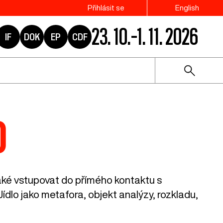
Přihlásit se
English
23. 10.–1. 11. 2026
IF
DOK
EP
CDF
o
také vstupovat do přímého kontaktu s
ídlo jako metafora, objekt analýzy, rozkladu,