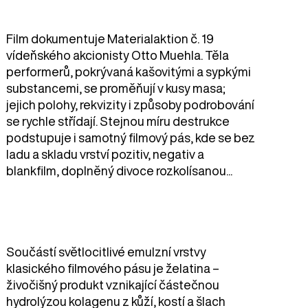
Film dokumentuje Materialaktion č. 19
vídeňského akcionisty Otto Muehla. Těla
performerů, pokrývaná kašovitými a sypkými
substancemi, se proměňují v kusy masa;
jejich polohy, rekvizity i způsoby podrobování
se rychle střídají. Stejnou míru destrukce
podstupuje i samotný filmový pás, kde se bez
ladu a skladu vrství pozitiv, negativ a
blankfilm, doplněný divoce rozkolísanou...
Součástí světlocitlivé emulzní vrstvy
klasického filmového pásu je želatina –
živočišný produkt vznikající částečnou
hydrolýzou kolagenu z kůží, kostí a šlach