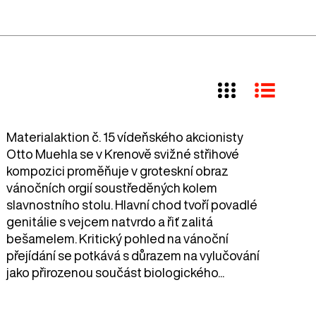
Materialaktion č. 15 vídeňského akcionisty
Otto Muehla se v Krenově svižné střihové
kompozici proměňuje v groteskní obraz
vánočních orgií soustředěných kolem
slavnostního stolu. Hlavní chod tvoří povadlé
genitálie s vejcem natvrdo a řiť zalitá
bešamelem. Kritický pohled na vánoční
přejídání se potkává s důrazem na vylučování
jako přirozenou součást biologického...