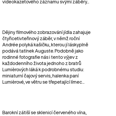
videokazetového záznamu svými záběry...
Dějiny filmového zobrazování jídla zahajuje
čtyřicetivteřinový záběr, v němž roční
Andrée polyká kašičku, kterou jí láskyplně
podává tatínek Auguste. Podobně jako
rodinné fotografie nás i tento výjev z
každodenního života jednoho z bratrů
Lumièrových láká k podrobnému studiu:
miniaturní čajový servis, halenka paní
Lumièrové, ve větru se třepetající límec...
Barokní zátiší se sklenicí červeného vína,