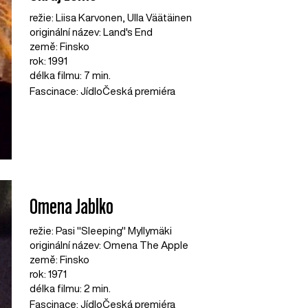
režie: Liisa Karvonen, Ulla Väätäinen
originální název: Land's End
země: Finsko
rok: 1991
délka filmu: 7 min.
Fascinace: Jídlo
Česká premiéra
Omena Jablko
režie: Pasi "Sleeping" Myllymäki
originální název: Omena The Apple
země: Finsko
rok: 1971
délka filmu: 2 min.
Fascinace: Jídlo
Česká premiéra