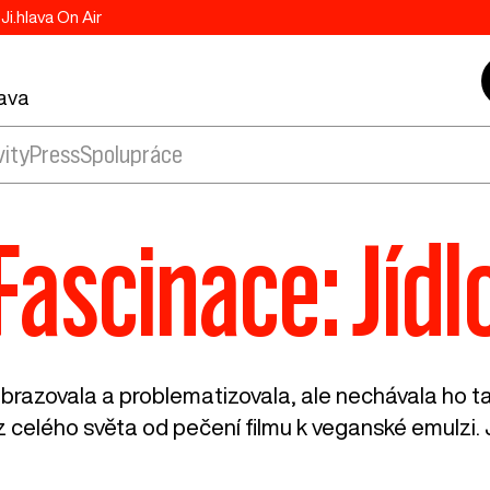
Ji.hlava On Air
lava
vity
Press
Spolupráce
Fascinace: Jídl
obrazovala a problematizovala, ale nechávala ho 
 celého světa od pečení filmu k veganské emulzi. J