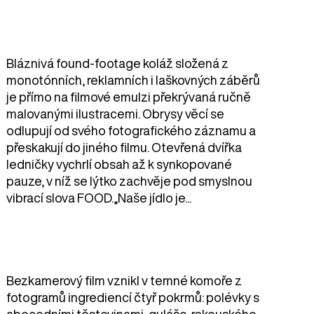
Bláznivá found-footage koláž složená z
monotónních, reklamních i laškovných záběrů
je přímo na filmové emulzi překrývaná ručně
malovanými ilustracemi. Obrysy věcí se
odlupují od svého fotografického záznamu a
přeskakují do jiného filmu. Otevřená dvířka
ledničky vychrlí obsah až k synkopované
pauze, v níž se lýtko zachvěje pod smyslnou
vibrací slova FOOD.„Naše jídlo je...
Bezkamerový film vznikl v temné komoře z
fotogramů ingrediencí čtyř pokrmů: polévky s