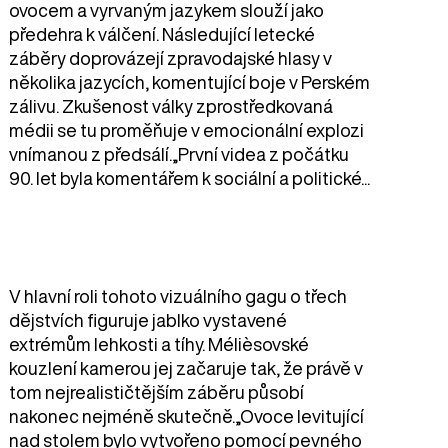
ovocem a vyrvaným jazykem slouží jako
předehra k válčení. Následující letecké
záběry doprovázejí zpravodajské hlasy v
několika jazycích, komentující boje v Perském
zálivu. Zkušenost války zprostředkovaná
médii se tu proměňuje v emocionální explozi
vnímanou z předsálí.„První videa z počátku
90. let byla komentářem k sociální a politické...
V hlavní roli tohoto vizuálního gagu o třech
dějstvích figuruje jablko vystavené
extrémům lehkosti a tíhy. Mélièsovské
kouzlení kamerou jej začaruje tak, že právě v
tom nejrealističtějším záběru působí
nakonec nejméně skutečně.„Ovoce levitující
nad stolem bylo vytvořeno pomocí pevného