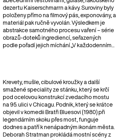
abecedními těstovinami, guláše, rakouského
dezertu Kaiserschmarrn a kávy. Suroviny byly
položeny přímo na filmový pás, exponovány, a
materiál pak ručně vyvolán. Výsledkem je
abstrakce samotného procesu vaření – série
obrazů-doteků ingrediencí, seřazených
podle pořadí jejich míchání.„V každodenním...
Krevety, mušle, cibulové kroužky a další
smažené speciality ze stánku, který se krčí
pod ocelovou konstrukcí zvedacího mostu
na 95. ulici v Chicagu. Podnik, který se krátce
objevil v komedii Bratři Bluesovi (1980) při
legendárním skoku přes most, funguje
dodnes a patří k nenápadným ikonám města.
Deborah Stratman prokládá mostní scény z