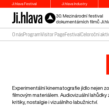
Ji.hlava Festival
Ji.hlava Industry
30. Mezinárodní festival
dokumentárních filmů Ji.h
O nás
Program
Visitor Page
Festival
Celoroční akti
Experimentální kinematografie jídlo nejen z
filmovým materiálem. Audiovizuální lahůdky z
kritiky, nostalgie i vizuálního labužnictví.