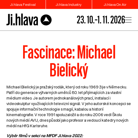
Ji.hlava Festival
Ji.hlava Industry
Ji.hlava On Air
23. 10.–1. 11. 2026
Fascinace: Michael
Bielický
Michael Bielický je pražský rodák, který od roku 1969 žije v Německu.
Patří do generace výtvarných umělců 80. let přijímajících za vlastní
médium video. Je autorem jednokanálových prací, instalací i
videoskulptur využívajících televizní signál. V jeho autorské koncepci se
spojuje informační technologie s magií, kabalou a historií
kinematografie. V roce 1991 spoluzaložil a do roku 2006 vedl Školu
nových médií AVU, dnes působí jako profesor a vedoucí katedry nových
médií na HfG Karlsruhe.
Výběr filmů v sekci na MFDF Ji.hlava 2022: