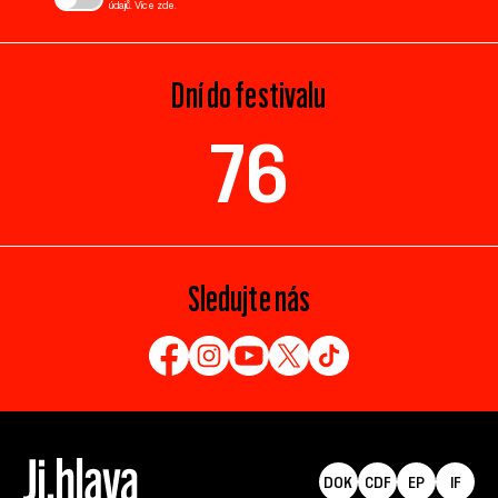
údajů. Více
zde
.
Dní do festivalu
76
Sledujte nás
DOK
CDF
EP
IF