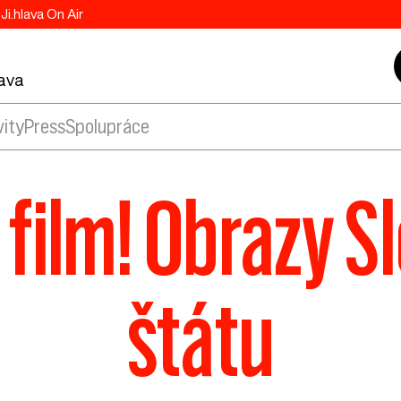
Ji.hlava On Air
lava
vity
Press
Spolupráce
film! Obrazy 
štátu