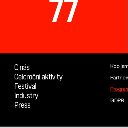
77
O nás
Kdo js
Celoroční aktivity
Partner
Festival
Progra
Industry
GDPR
Press