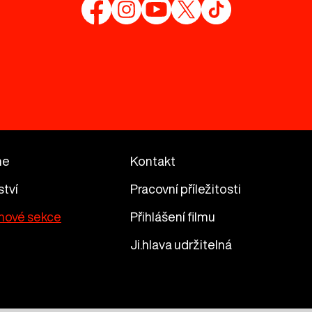
me
Kontakt
ství
Pracovní příležitosti
mové sekce
Přihlášení filmu
Ji.hlava udržitelná