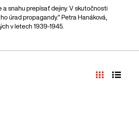
e a snahu prepísať dejiny. V skutočnosti
val ho úrad propagandy." Petra Hanáková,
ých v letech 1939-1945.