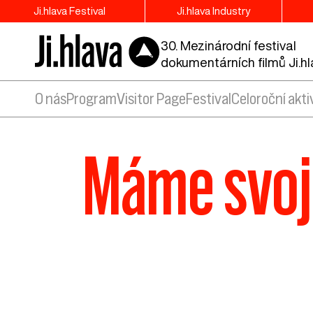
Ji.hlava Festival
Ji.hlava Industry
30. Mezinárodní festival
dokumentárních filmů Ji.h
O nás
Program
Visitor Page
Festival
Celoroční akti
Máme svoj 