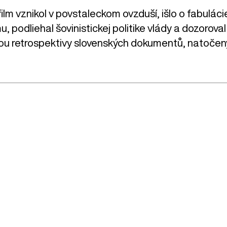
ilm vznikol v povstaleckom ovzduší, išlo o fabuláci
u, podliehal šovinistickej politike vlády a dozoro
rkou retrospektivy slovenských dokumentů, natočen