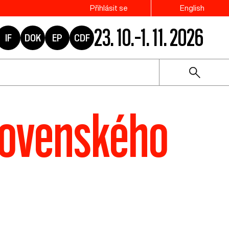
Přihlásit se
English
23. 10.–1. 11. 2026
IF
DOK
EP
CDF
Slovenského