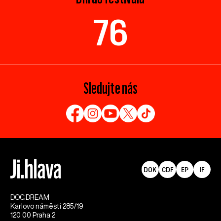
76
Sledujte nás
DOK
CDF
EP
IF
DOC.DREAM​
Karlovo náměstí 285/19
120 00 Praha 2