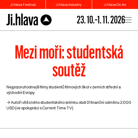
Ji.hlava Festival
Ji.hlava Industry
Ji.hlava On Air
23. 10.–1. 11. 2026
Mezi moři: studentská
soutěž
Nejpozoruhodnejší filmy studentů filmových škol v zemích střední a
východní Evropy.
→ Autoři vítězného studentského snímku obdrží finanční odměnu 2.000
USD (ve spolupráci s Current Time TV)