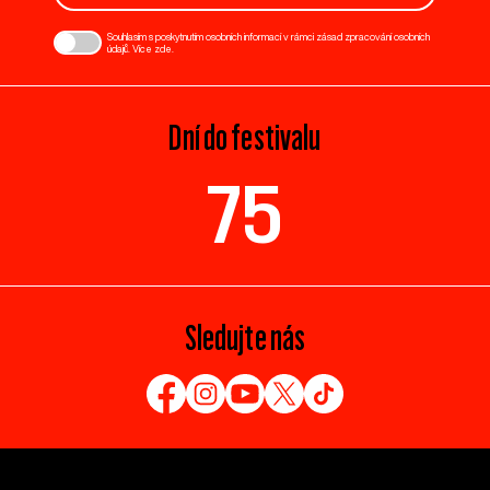
Souhlasím s poskytnutím osobních informací v rámci zásad zpracování osobních
údajů. Více
zde
.
Dní do festivalu
75
Sledujte nás