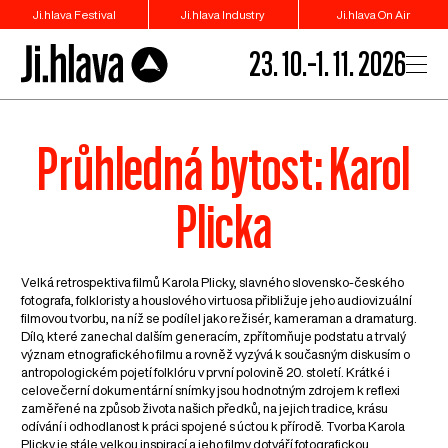
Ji.hlava Festival
Ji.hlava Industry
Ji.hlava On Air
23. 10.–1. 11. 2026
Průhledná bytost: Karol
Plicka
Velká retrospektiva filmů Karola Plicky, slavného slovensko-českého
fotografa, folkloristy a houslového virtuosa přibližuje jeho audiovizuální
filmovou tvorbu, na níž se podílel jako režisér, kameraman a dramaturg.
Dílo, které zanechal dalším generacím, zpřítomňuje podstatu a trvalý
význam etnografického filmu a rovněž vyzývá k současným diskusím o
antropologickém pojetí folklóru v první polovině 20. století. Krátké i
celovečerní dokumentární snímky jsou hodnotným zdrojem k reflexi
zaměřené na způsob života našich předků, na jejich tradice, krásu
odívání i odhodlanost k práci spojené s úctou k přírodě. Tvorba Karola
Plicky je stále velkou inspirací a jeho filmy dotváří fotografickou