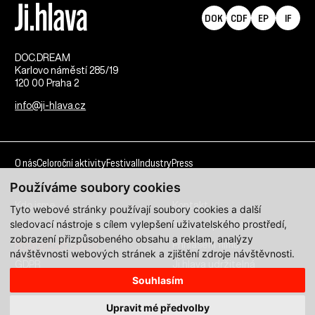
DOK
CDF
EP
IF
DOC.DREAM​
Karlovo náměstí 285/19
120 00 Praha 2
info@ji-hlava.cz
O nás
Celoroční aktivity
Festival
Industry
Press
Používáme soubory cookies
Kdo jsme
Kontakt
Tyto webové stránky používají soubory cookies a další
sledovací nástroje s cílem vylepšení uživatelského prostředí,
Partnerství
Pracovní příležitosti
zobrazení přizpůsobeného obsahu a reklam, analýzy
Programové sekce
Přihlášení filmu
návštěvnosti webových stránek a zjištění zdroje návštěvnosti.
GDPR
Ji.hlava udržitelná
Souhlasím
Všechna práva vyhrazena DOC.DREAM services s. r. o.
Upravit mé předvolby
Zásady zpracování osobních údajů pro MFDF Ji.hlava
zde