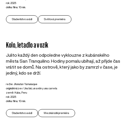
rok: 2025
délka filmu: 10 min.
Studentstvo uvádí
Světová premiéra
Kolo, letadlo a vozík
Julito každý den odpoledne vyklouzne z kubánského
města San Tranquilino. Hodiny pomalu ubíhají, až přijde čas
vrátit se domů. Na ostrově, který jako by zamrzl v čase, je
jediný, kdo se drží.
režie: Jhonatan Yamunaque
originální název: Una bici, un avión y una carreta
země: Kuba, Peru
rok: 2025
délka filmu: 10 min.
Studentstvo uvádí
Mezinárodní premiéra