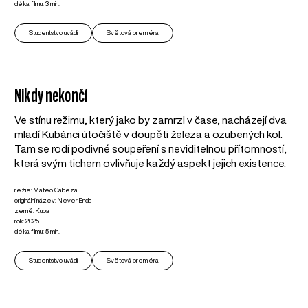
délka filmu: 3 min.
Studentstvo uvádí
Světová premiéra
Nikdy nekončí
Ve stínu režimu, který jako by zamrzl v čase, nacházejí dva
mladí Kubánci útočiště v doupěti železa a ozubených kol.
Tam se rodí podivné soupeření s neviditelnou přítomností,
která svým tichem ovlivňuje každý aspekt jejich existence.
režie: Mateo Cabeza
originální název: Never Ends
země: Kuba
rok: 2025
délka filmu: 5 min.
Studentstvo uvádí
Světová premiéra