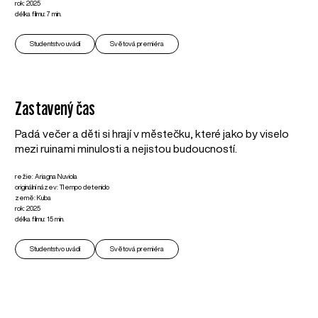
rok: 2025
délka filmu: 7 min.
Studentstvo uvádí
Světová premiéra
Zastavený čas
Padá večer a děti si hrají v městečku, které jako by viselo
mezi ruinami minulosti a nejistou budoucností.
režie: Ariagna Nuviola
originální název: TIempo detenido
země: Kuba
rok: 2025
délka filmu: 15 min.
Studentstvo uvádí
Světová premiéra