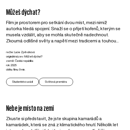
Můžeš dýchat?
Film je prostorem pro setkání dvou míst, mezi nimiž
autorka hledá spojení. Snaží se o přijetí kořenů, kterým se
musela vzdálit, aby se mohla skutečně nadechnout.
Zkoumá odlišné světy a napětí mezi tradicemi a touhou...
režie: Lucie Zpěváková
originální název: Můžeš dýchat?
země: Česká republika
rok: 2025
délka filmu: 9 min.
Studentstvo uvádí
Světová premiéra
Nebe je místo na zemi
Zkuste si představit, že jste skupina kamarádů a
kamarádek, která se zná z klimatického hnutí. Několik let