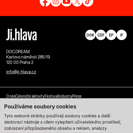
DOK
CDF
EP
IF
DOC.DREAM​
Karlovo náměstí 285/19
120 00 Praha 2
info@ji-hlava.cz
O nás
Celoroční aktivity
Festival
Industry
Press
Používáme soubory cookies
Kdo jsme
Kontakt
Tyto webové stránky používají soubory cookies a další
sledovací nástroje s cílem vylepšení uživatelského prostředí,
Partnerství
Pracovní příležitosti
zobrazení přizpůsobeného obsahu a reklam, analýzy
Programové sekce
Přihlášení filmu