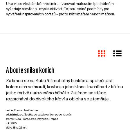
Ukotvit se v kubánském vesmíru – zároveň matoucím i podnětném –
vyžaduje otevřenou mysl a citlivost. To jsou jediné podmínky pro
vytváření inspirovaných obrazů – pro to, být filmařem nebo filmařkou.
A bouře snila o koních
Zatímco se na Kubu řítí mohutný hurikán a společnost
kolem nich se hroutí, kovboj a jeho klisna truchlí nad ztrátou
jejího mrtvě narozeného hříběte. Zatímco se stádo
rozprchává do divokého křoví a obloha se ztemňuje...
režie: Coralie Hina Gourdon
originální název: Sueños de caballo en tiempo de huracán
země: Kuba, Francouzská Polynésie, Francie
rok: 2025
délka filmu: 22 min.