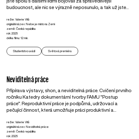
jste spolu s dalšími lidmi bojovali za spravedlivější
budoucnost, ale nic se výrazně neposunulo, a tak už jste...
režie: Valerie Vítů
originální název: Nebe je místo na Zemi
země: Česká republika
rok: 2025
délka filmu: 12 min.
Studentstvo uvádí
Světová premiéra
Neviditelná práce
Přípírava výstavy, shon, a neviditelná práce. Cvičení prvního
ročníku Katedry dokumentární tvorby FAMU "Postup
práce". Reproduktivní práce je podpůrná, udržovací a
pečující činnost, která umožňuje práci produktivní a...
režie: Valerie Vítů
originální název: Neviditelná práce
země: Česká republika
rok: 2025