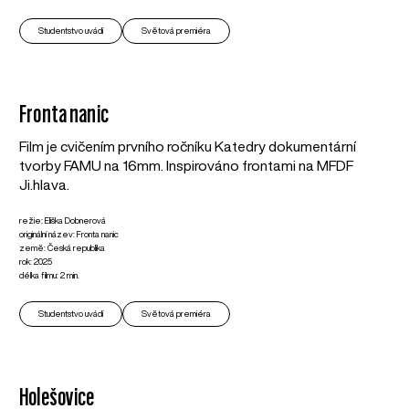
Studentstvo uvádí
Světová premiéra
Fronta nanic
Film je cvičením prvního ročníku Katedry dokumentární
tvorby FAMU na 16mm. Inspirováno frontami na MFDF
Ji.hlava.
režie: Eliška Dobnerová
originální název: Fronta nanic
země: Česká republika
rok: 2025
délka filmu: 2 min.
Studentstvo uvádí
Světová premiéra
Holešovice