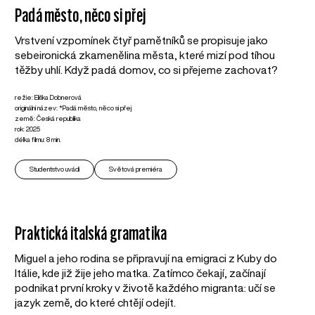
Padá město, něco si přej
Vrstvení vzpomínek čtyř pamětníků se propisuje jako
sebeironická zkamenělina města, které mizí pod tíhou
těžby uhlí. Když padá domov, co si přejeme zachovat?
režie: Eliška Dobnerová
originální název: *Padá město, něco si přej
země: Česká republika
rok: 2025
délka filmu: 8 min.
Studentstvo uvádí
Světová premiéra
Praktická italská gramatika
Miguel a jeho rodina se připravují na emigraci z Kuby do
Itálie, kde již žije jeho matka. Zatímco čekají, začínají
podnikat první kroky v životě každého migranta: učí se
jazyk země, do které chtějí odejít.