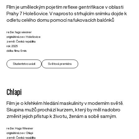
FIlm je uměleckým pojetím reflexe gentrifikace v oblasti
Prahy 7 Holešovice. V naprosto strhujícím snímku dojde k
odletu celého domu pomocí nafukovacích balónků
režie: hugo wiesner
originální název: Holešovice
země: Česká republika
rok: 2025
délka filmu: 9 min.
Studentstvo uvádí
Světová premiéra
Chlapi
Film je o křehkém hledání maskulinity v moderním světě.
Skupina mužů prochází kurzem, který by měl nadobro
změnit jejich přístup k životu, ženám a sobě samým.
režie: Hugo Wiesner
originální název: Chlapi
země: Česká republika