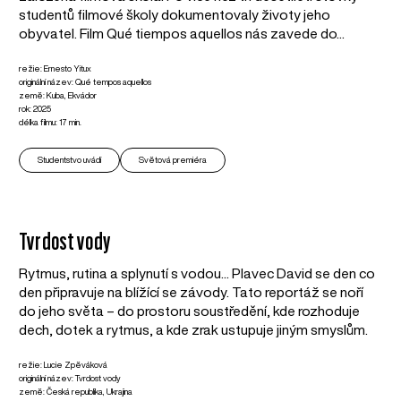
studentů filmové školy dokumentovaly životy jeho
obyvatel. Film Qué tiempos aquellos nás zavede do...
režie: Ernesto Yitux
originální název: Qué tempos aquellos
země: Kuba, Ekvádor
rok: 2025
délka filmu: 17 min.
Studentstvo uvádí
Světová premiéra
Tvrdost vody
Rytmus, rutina a splynutí s vodou... Plavec David se den co
den připravuje na blížící se závody. Tato reportáž se noří
do jeho světa – do prostoru soustředění, kde rozhoduje
dech, dotek a rytmus, a kde zrak ustupuje jiným smyslům.
režie: Lucie Zpěváková
originální název: Tvrdost vody
země: Česká republika, Ukrajina