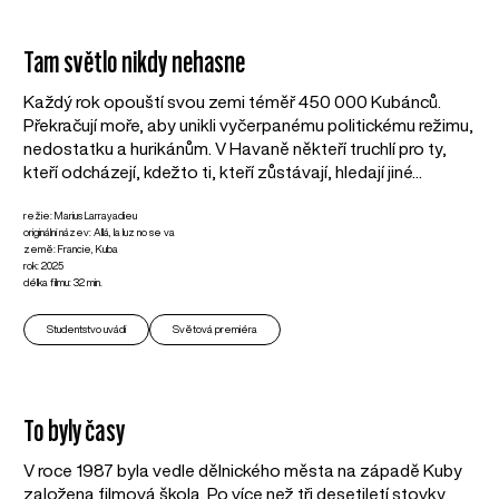
Tam světlo nikdy nehasne
Každý rok opouští svou zemi téměř 450 000 Kubánců.
Překračují moře, aby unikli vyčerpanému politickému režimu,
nedostatku a hurikánům. V Havaně někteří truchlí pro ty,
kteří odcházejí, kdežto ti, kteří zůstávají, hledají jiné...
režie: Marius Larrayadieu
originální název: Allá, la luz no se va
země: Francie, Kuba
rok: 2025
délka filmu: 32 min.
Studentstvo uvádí
Světová premiéra
To byly časy
V roce 1987 byla vedle dělnického města na západě Kuby
založena filmová škola. Po více než tři desetiletí stovky