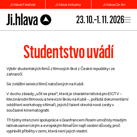
Ji.hlava Festival
Ji.hlava Industry
Ji.hlava On Air
23. 10.–1. 11. 2026
Studentstvo uvádí
Výběr studentských filmů z filmových škol z České republiky i ze
zahraničí.
Se zvláštní selekcí filmů natočených na Kubě:
V duchu zásady „učit se praxí“, která je charakteristická pro EICTV –
Mezinárodní filmovou a televizní školu na Kubě –, pořádá dokumentární
oddělení workshopy s filmaři, jejichž talent otevírá nové cesty v
současné kinematografii.
Tři týdny intenzivní spolupráce s Gianfrancem Rosim umožnily mladým
latinskoamerickým a evropským filmařům najít osobní důvody, proč
vyprávět příběhy v zemi, která není jejich vlastní.