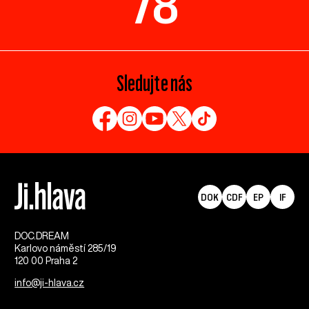
78
Sledujte nás
DOK
CDF
EP
IF
DOC.DREAM​
Karlovo náměstí 285/19
120 00 Praha 2
info@ji-hlava.cz