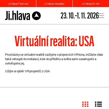
Ji.hlava Festival
Ji.hlava Industry
Ji.hlava On Air
23. 10.–1. 11. 2026
Virtuální realita: USA
Procházky ve virtuální realitě zažijete v projekcích VR kina, můžete však
také vstoupit do instalací, kde do příběhu a světa sami zasahujete a
ovlivňujete jej.
Užijte si výběr VR projektů z USA.