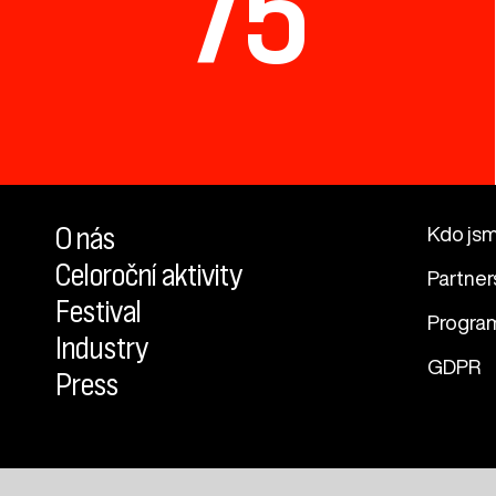
75
O nás
Kdo js
Celoroční aktivity
Partner
Festival
Progra
Industry
GDPR
Press