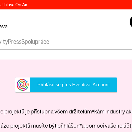
Ji.hlava On Air
lava
vity
Press
Spolupráce
Přihlásit se přes Eventival Account
 projektů je přístupna všem držitelům*kám Industry ak
áze projektů musíte být přihlášen*a pomocí vašeho účt