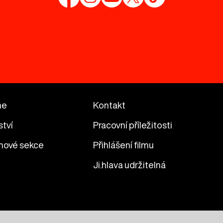
me
Kontakt
ství
Pracovní příležitosti
mové sekce
Přihlášení filmu
Ji.hlava udržitelná