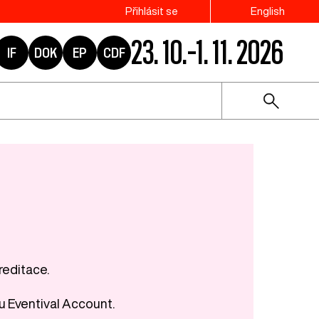
Přihlásit se
English
23. 10.–1. 11. 2026
IF
DOK
EP
CDF
reditace.
u Eventival Account.