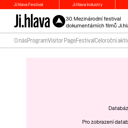
Ji.hlava Festival
Ji.hlava Industry
30. Mezinárodní festival
dokumentárních filmů Ji.h
O nás
Program
Visitor Page
Festival
Celoroční akti
Databáze
Pro zobrazení datab