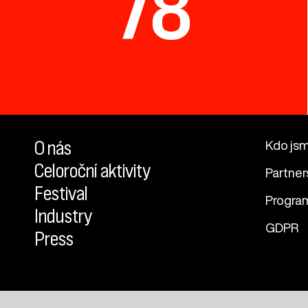
78
O nás
Kdo js
Celoroční aktivity
Partner
Festival
Progra
Industry
GDPR
Press