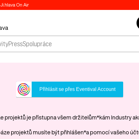
Ji.hlava On Air
lava
vity
Press
Spolupráce
Přihlásit se přes Eventival Account
 projektů je přístupna všem držitelům*kám Industry ak
áze projektů musíte být přihlášen*a pomocí vašeho účt