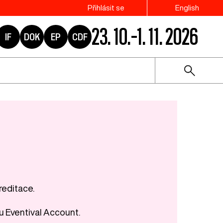
Přihlásit se
English
23. 10.–1. 11. 2026
IF
DOK
EP
CDF
reditace.
u Eventival Account.