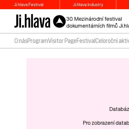
Ji.hlava Festival
Ji.hlava Industry
30. Mezinárodní festival
dokumentárních filmů Ji.h
O nás
Program
Visitor Page
Festival
Celoroční akti
Databáze
Pro zobrazení datab