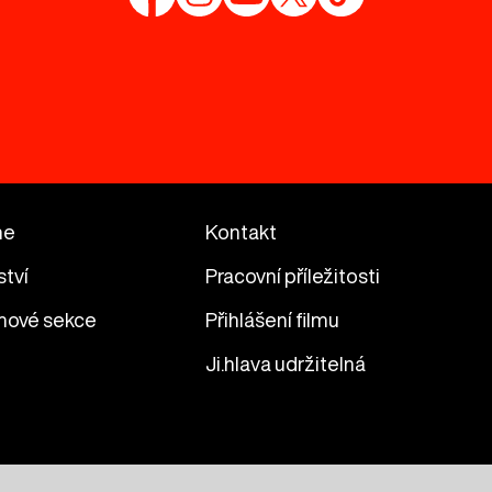
me
Kontakt
ství
Pracovní příležitosti
mové sekce
Přihlášení filmu
Ji.hlava udržitelná