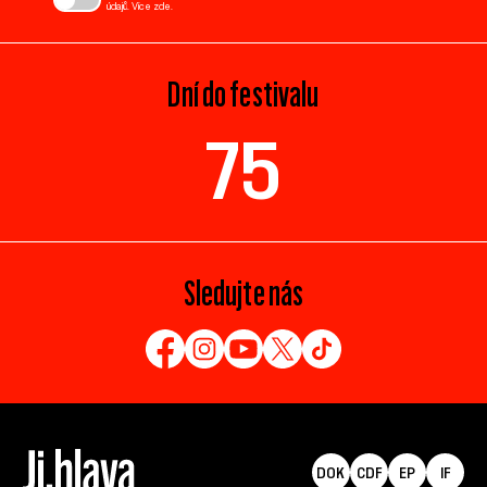
údajů. Více
zde
.
Dní do festivalu
75
Sledujte nás
DOK
CDF
EP
IF