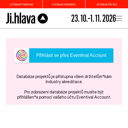
Ji.hlava Festival
Ji.hlava Industry
Ji.hlava On Air
23. 10.–1. 11. 2026
Přihlásit se přes Eventival Account
Databáze projektů je přístupna všem držitelům*kám
Industry akreditace.
Pro zobrazení databáze projektů musíte být
přihlášen*a pomocí vašeho účtu Eventival Account.