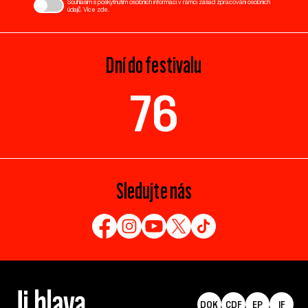
Souhlasím s poskytnutím osobních informací v rámci zásad zpracování osobních
údajů. Více
zde
.
Dní do festivalu
76
Sledujte nás
DOK
CDF
EP
IF