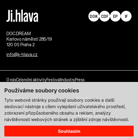
DOK
CDF
EP
IF
DOC.DREAM​
Karlovo náměstí 285/19
120 00 Praha 2
info@ji-hlava.cz
O nás
Celoroční aktivity
Festival
Industry
Press
Používáme soubory cookies
Kdo jsme
Kontakt
Tyto webové stránky používají soubory cookies a další
sledovací nástroje s cílem vylepšení uživatelského prostředí,
Partnerství
Pracovní příležitosti
zobrazení přizpůsobeného obsahu a reklam, analýzy
Programové sekce
Přihlášení filmu
návštěvnosti webových stránek a zjištění zdroje návštěvnosti.
GDPR
Ji.hlava udržitelná
Souhlasím