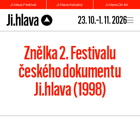
Ji.hlava Festival
Ji.hlava Industry
Ji.hlava On Air
23. 10.–1. 11. 2026
Znělka 2. Festivalu
českého dokumentu
Ji.hlava (1998)