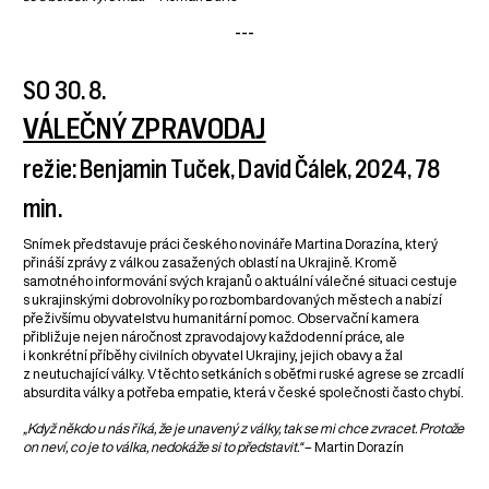
---
SO 30. 8.
VÁLEČNÝ ZPRAVODAJ
režie: Benjamin Tuček, David Čálek, 2024, 78
min.
Snímek představuje práci českého novináře Martina Dorazína, který
přináší zprávy z válkou zasažených oblastí na Ukrajině. Kromě
samotného informování svých krajanů o aktuální válečné situaci cestuje
s ukrajinskými dobrovolníky po rozbombardovaných městech a nabízí
přeživšímu obyvatelstvu humanitární pomoc. Observační kamera
přibližuje nejen náročnost zpravodajovy každodenní práce, ale
i konkrétní příběhy civilních obyvatel Ukrajiny, jejich obavy a žal
z neutuchající války. V těchto setkáních s oběťmi ruské agrese se zrcadlí
absurdita války a potřeba empatie, která v české společnosti často chybí.
„Když někdo u nás říká, že je unavený z války, tak se mi chce zvracet. Protože
on neví, co je to válka, nedokáže si to představit.“
– Martin Dorazín