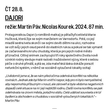
ČT 28. 8.
DAJORI
režie: Martin Páv, Nicolas Kourek, 2024, 87 min.
Protagonistkou Dajori (v romštině matka) je pětačtyřicetiletá Marie
Hučková, která žije se svým manželem ve Varnsdorfu. Poté, co její
mladší sestra Iveta skončí i se svými devíti dětmi na ulici, rozhodne
se vzít svůj i jejich osud pevně do vlastních rukou a pokusí se tak vymanit
ze začarovaného kruhu chudoby, která je pro jejich rodné město
příznačná. Citlivý snímek zachycující tři roky společného života nově
vzniklé rodiny sleduje malé radosti i každodenní výzvy, které s sebou
péče o druhé přináší, a ptá se, zda mateřská láska dokáže porazit
nefunkční systém, v němž se sociálně vyloučené lokality ocitají.
„Uvědomili jsme si, že se nám před očima odehrává konflikt na několika
rovinách. Jednak zde byl Mariin vnitřní rozpor, kdy pro ni bylo nemyslitelné,
aby nepomohla příbuzným v nouzi, ale zároveň si byla vědoma negativních
dopadů celé situace na ni i její nejbližší rodinu. Další rovina konfliktu se pak
odehrávala na úrovni města, potažmo státu. Celá událost souvisela s krizí
bydlení a obchodem s chudobou v sociálně vyloučených lokalitách.“
–
Martin Páv
---