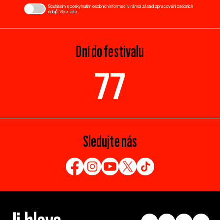
Souhlasím s poskytnutím osobních informací v rámci zásad zpracování osobních
údajů. Více
zde
.
Dní do festivalu
77
Sledujte nás