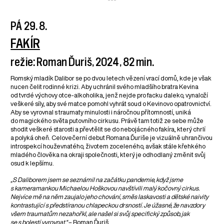
PÁ 29. 8.
FAKÍR
režie: Roman Ďuriš, 2024, 82 min.
Romský mladík Dalibor se po dvou letech vězení vrací domů, kde je však
nucen čelit rodinné krizi. Aby uchránil svého mladšího bratra Kevina
od tvrdé výchovy otce-alkoholika, jenž nejde pro facku daleko, vynaloží
veškeré síly, aby své matce pomohl vyhrát soud o Kevinovo opatrovnictví.
Aby se vyrovnal s traumaty minulosti i náročnou přítomností, uniká
do magického světa putovního cirkusu. Právě tam totiž ze sebe může
shodit veškeré starosti a převtělit se do nebojácného fakíra, který chrlí
a polyká oheň. Celovečerní debut Romana Ďuriše je vizuálně uhrančivou
introspekcí houževnatého, životem zoceleného, avšak stále křehkého
mladého člověka na okraji společnosti, který je odhodlaný změnit svůj
osud k lepšímu.
„S Daliborem jsem se seznámil na začátku pandemie, když jsme
s kameramankou Michaelou Hoškovou navštívili malý kočovný cirkus.
Nejvíce mě na něm zaujalo jeho chování, směs laskavosti a dětské naivity
kontrastující s předstíranou chlapeckou drsností. Je úžasné, že navzdory
všem traumatům nezahořkl, ale našel si svůj specifický způsob, jak
se s bolestí vyrovnat.“
– Roman Ďuriš