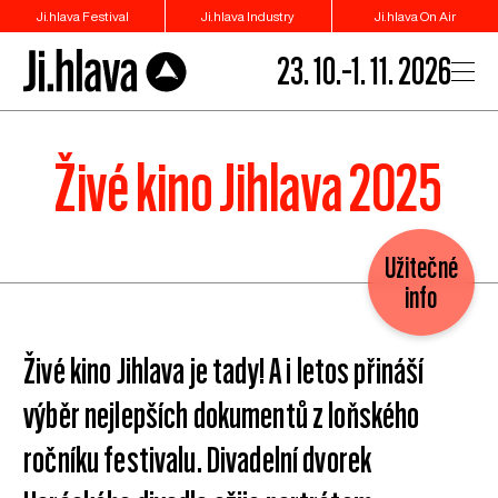
Ji.hlava Festival
Ji.hlava Industry
Ji.hlava On Air
23. 10.–1. 11. 2026
Živé kino Jihlava 2025
Užitečné
info
Živé kino Jihlava je tady! A i letos přináší
výběr nejlepších dokumentů z loňského
ročníku festivalu. Divadelní dvorek