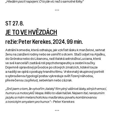
„Hledám pocit napojení. O to jde víc než o samotné fotky.“
---
ST 27. 8.
JE TO VE HVĚZDÁCH
režie: Peter Kerekes, 2024, 99 min.
Astrální komedie, která odhaluje, jak vzkřísit lásku k manželovi, sehnat
ženu na založení rodiny nebo se usmířit s otcem. Stačí odjet na Aljašku,
do Grónska nebo do Libanonu, radí italská astroložka Luciana, která
ve své kanceláři zastává roli psychoterapeutky a osobní koučky.
Dojemně opravdový průvodce po citových zmatcích, lidské touze
a naději se opírá o postupy hraného filmu. Vrstevnatý skupinový portrét
s vybroušenou typologií postav vykresluje svět řízený náhodou,
převlečenou za přelud, sebeklam nebo zázrak.
„Snil jsem o tom, že vytvořím ‚italský‘ film plný vášnivé lásky, silných emocí,
humoru a motocyklů Vespa. Mělo to však háček. Nejsem Ital, nerozumím
jazyku a mám melancholickou maďarskou povahu kombinovanou
s ironickým smyslem pro humor.“
– Peter Kerekes
---