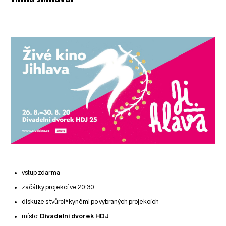
vstup zdarma
začátky projekcí ve 20:30
diskuze s tvůrci*kyněmi po vybraných projekcích
místo:
Divadelní dvorek HDJ