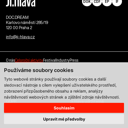
DOK
CDF
EP
IF
DOC.DREAM​
Karlovo náměstí 285/19
120 00 Praha 2
info@ji-hlava.cz
O nás
Celoroční aktivity
Festival
Industry
Press
Používáme soubory cookies
Kdo jsme
Kontakt
Tyto webové stránky používají soubory cookies a další
sledovací nástroje s cílem vylepšení uživatelského prostředí,
Partnerství
Pracovní příležitosti
zobrazení přizpůsobeného obsahu a reklam, analýzy
Programové sekce
Přihlášení filmu
návštěvnosti webových stránek a zjištění zdroje návštěvnosti.
GDPR
Ji.hlava udržitelná
Souhlasím
Všechna práva vyhrazena DOC.DREAM services s. r. o.
Upravit mé předvolby
Zásady zpracování osobních údajů pro MFDF Ji.hlava
zde