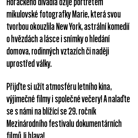
Horáckého divadla ožije portrétem
mikulovské fotografky Marie, která svou
tvorbou okouzlila New York, astrální komedií
o hvězdách a lásce i snímky o hledání
domova, rodinných vztazích či naději
uprostřed války.
Přijďte si užít atmosféru letního kina,
výjimečné filmy i společné večery! A nalaďte
se s námi na blížící se 29. ročník
Mezinárodního festivalu dokumentárních
filmů Ji.hlava!