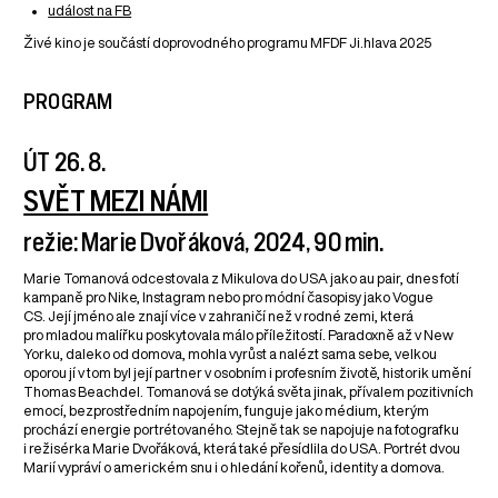
událost na FB
Živé kino je součástí doprovodného programu MFDF Ji.hlava 2025
PROGRAM
ÚT 26. 8.
SVĚT MEZI NÁMI
režie: Marie Dvořáková, 2024, 90 min.
Marie Tomanová odcestovala z Mikulova do USA jako au pair, dnes fotí
kampaně pro Nike, Instagram nebo pro módní časopisy jako Vogue
CS. Její jméno ale znají více v zahraničí než v rodné zemi, která
pro mladou malířku poskytovala málo příležitostí. Paradoxně až v New
Yorku, daleko od domova, mohla vyrůst a nalézt sama sebe, velkou
oporou jí v tom byl její partner v osobním i profesním životě, historik umění
Thomas Beachdel. Tomanová se dotýká světa jinak, přívalem pozitivních
emocí, bezprostředním napojením, funguje jako médium, kterým
prochází energie portrétovaného. Stejně tak se napojuje na fotografku
i režisérka Marie Dvořáková, která také přesídlila do USA. Portrét dvou
Marií vypráví o americkém snu i o hledání kořenů, identity a domova.