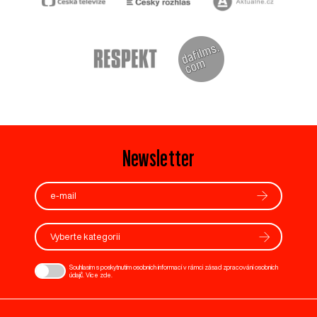
Newsletter
Vyberte kategorii
Souhlasím s poskytnutím osobních informací v rámci zásad zpracování osobních
údajů. Více
zde
.