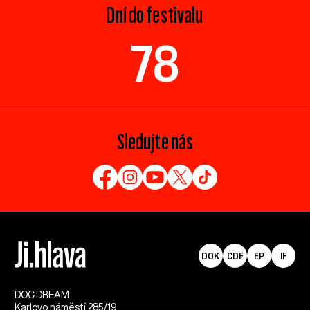
Dní do festivalu
78
Sledujte nás
DOK
CDF
EP
IF
DOC.DREAM​
Karlovo náměstí 285/19