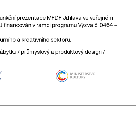
funkční prezentace MFDF Ji.hlava ve veřejném
U financován v rámci programu Výzva č. 0464 –
urního a kreativního sektoru.
 nábytku / průmyslový a produktový design /