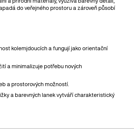
ální a přírodní materiály, využívá barevný detail,
 zapadá do veřejného prostoru a zároveň působí
nost kolemjdoucích a fungují jako orientační
tí a minimalizuje potřebu nových
řeb a prostorových možností.
ližky a barevných lanek vytváří charakteristický