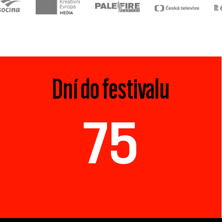
Dní do festivalu
75