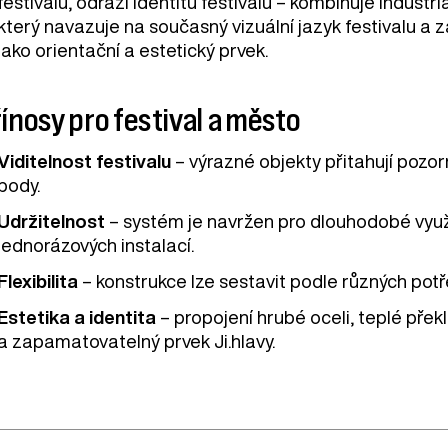
festivalu, odráží identitu festivalu – kombinuje industri
který navazuje na současný vizuální jazyk festivalu a
jako orientační a estetický prvek.
ínosy pro festival a město
Viditelnost festivalu
– výrazné objekty přitahují pozor
body.
Udržitelnost
– systém je navržen pro dlouhodobé využi
jednorázových instalací.
Flexibilita
– konstrukce lze sestavit podle různých pot
Estetika a identita
– propojení hrubé oceli, teplé přek
a zapamatovatelný prvek Ji.hlavy.