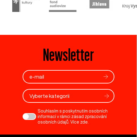
Newsletter
Vyberte kategorii
Souhlasím s poskytnutím osobních
informací v rámci zásad zpracování
osobních údajů. Více
zde
.