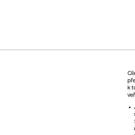
Cíl
př
k t
veř