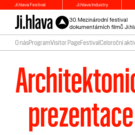
Ji.hlava Festival
Ji.hlava Industry
30. Mezinárodní festival
dokumentárních filmů Ji.h
O nás
Program
Visitor Page
Festival
Celoroční akti
Architektoni
prezentace 