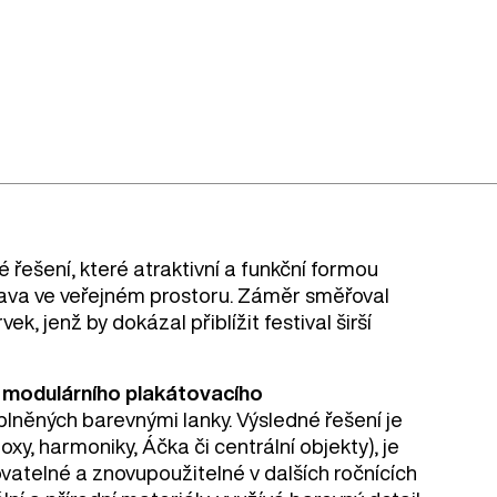
 řešení, které atraktivní a funkční formou
hlava ve veřejném prostoru. Záměr směřoval
ek, jenž by dokázal přiblížit festival širší
h
modulárního plakátovacího
lněných barevnými lanky. Výsledné řešení je
oxy, harmoniky, Áčka či centrální objekty), je
ovatelné a znovupoužitelné v dalších ročnících