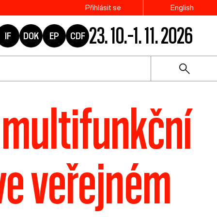
Přihlásit se
English
23. 10.–1. 11. 2026
IF
DOK
EP
CDF
 multifunkční
 ve veřejném