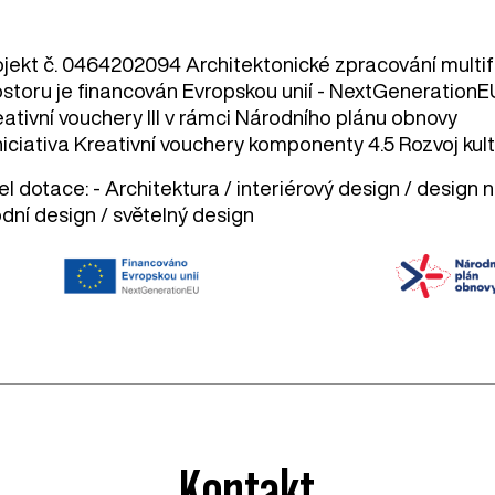
ojekt č. 0464202094 Architektonické zpracování multi
ostoru je financován Evropskou unií - NextGenerationE
eativní vouchery III v rámci Národního plánu obnovy
niciativa Kreativní vouchery komponenty 4.5 Rozvoj kult
l dotace: - Architektura / interiérový design / design
dní design / světelný design
Kontakt