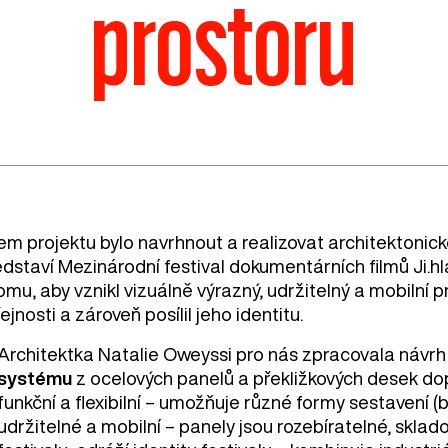
prostoru
em projektu bylo navrhnout a realizovat architektonické
edstaví Mezinárodní festival dokumentárních filmů Ji.
omu, aby vznikl vizuálně výrazný, udržitelný a mobilní prv
ejnosti a zároveň posílil jeho identitu.
Architektka Natalie Oweyssi pro nás zpracovala návr
systému
z ocelových panelů a překližkových desek dop
funkční a flexibilní – umožňuje různé formy sestavení (b
udržitelné a mobilní – panely jsou rozebíratelné, sklad