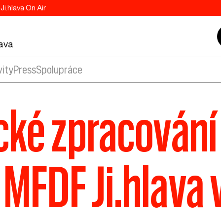
Ji.hlava On Air
lava
vity
Press
Spolupráce
cké zpracování
MFDF Ji.hlava