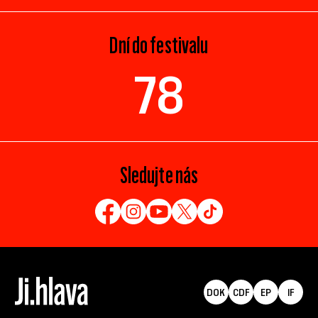
Dní do festivalu
78
Sledujte nás
DOK
CDF
EP
IF