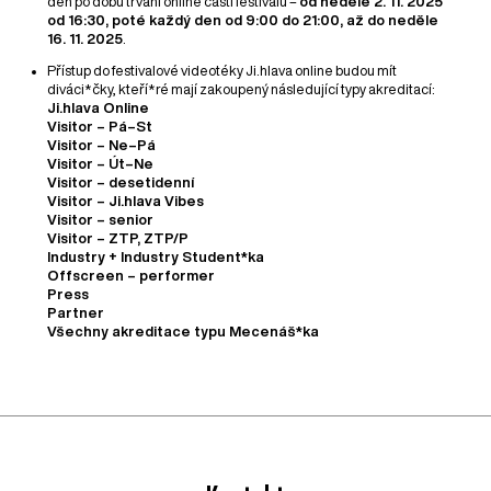
den po dobu trvání online části festivalu –
od neděle 2. 11. 2025
od 16:30, poté každý den od 9:00 do 21:00, až do neděle
16. 11. 2025
.
Přístup do festivalové videotéky Ji.hlava online budou mít
diváci*čky, kteří*ré mají zakoupený následující typy akreditací:
Ji.hlava Online
Visitor – Pá–St
Visitor – Ne–Pá
Visitor – Út–Ne
Visitor – desetidenní
Visitor – Ji.hlava Vibes
Visitor – senior
Visitor – ZTP, ZTP/P
Industry + Industry Student*ka
Offscreen – performer
Press
Partner
Všechny akreditace typu Mecenáš*ka