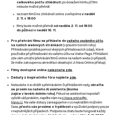
celkového počtu zhlédnutí
; po dosažení limitu již film
nebude možné přehrát
seznam filmů ke zhlédnutí online zveřejníme
v neděli
2. 11. v 18:00
filmy bude možné přehrát
od neděle 2. 11. od 18:00
do půlnoci v neděli 16. 11.
Pro přehrání filmu se přihlaste do
vašeho osobního účtu
na našich webových stránkách
(v pravém horním rohu).
Přihlašování probíhá pomocí stejných přihlašovacích údajů, které
používáte při přihlašování do vašeho účtu na Visitor Page. Přihlášení
zde vám umožní přehrávání filmů online na našem webu (v případě,
že máte zakoupenou akreditaci obsahující Ji.hlava Online přístup).
Filmy dostupné online
naleznete zde
.
Debaty z Inspiračního fóra najdete
zde
.
Nebudete-li si vědět s přehráváním či přihlášením rady,
obraťte
se prosím na našeho AI asistenta (ikonka
zajíce v levém dolním rohu)
. Pokud se asistentovi nepodaří
vyřešit váš problém, napište nám na
ji.hlava.online@ji-
hlava.cz
. Na vaše dotazy zareagujeme v co nejkratším možném
čase,
přesto vás prosíme o trpělivost
a využívání podpory pouze
v nejnutnějších případech. Podpora na chatu bude fungovat každý