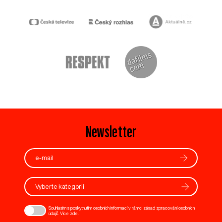
Newsletter
Vyberte kategorii
Souhlasím s poskytnutím osobních informací v rámci zásad zpracování osobních
údajů. Více
zde
.