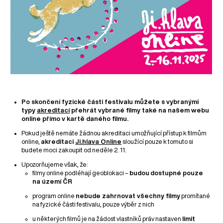
Po skončení fyzické části festivalu můžete s vybranými
typy
akreditací
přehrát vybrané filmy také na našem webu
online přímo v kartě daného filmu.
Pokud ještě nemáte žádnou akreditaci umožňující přístup k filmům
online,
akreditaci
Ji.hlava Online
sloužící pouze k tomuto si
budete moci zakoupit od neděle 2. 11.
Upozorňujeme však, že:
filmy online podléhají geoblokaci –
budou
dostupné pouze
na území ČR
program online
nebude zahrnovat všechny filmy
promítané
na fyzické části festivalu, pouze výběr z nich
u některých filmů je na žádost vlastníků práv nastaven
limit