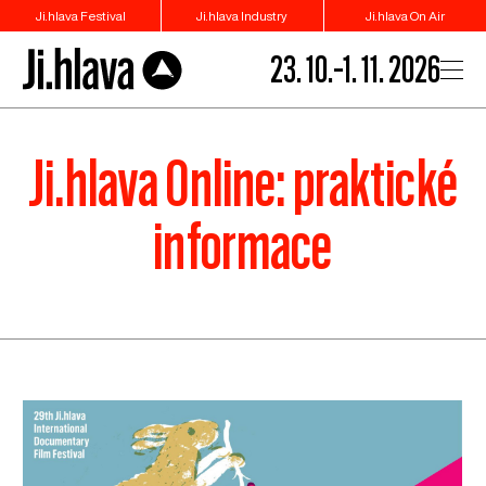
Ji.hlava Festival
Ji.hlava Industry
Ji.hlava On Air
23. 10.–1. 11. 2026
Ji.hlava Online: praktické
informace