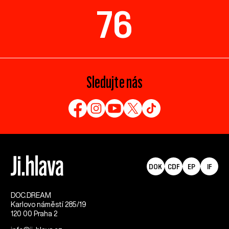
76
Sledujte nás
DOK
CDF
EP
IF
DOC.DREAM​
Karlovo náměstí 285/19
120 00 Praha 2