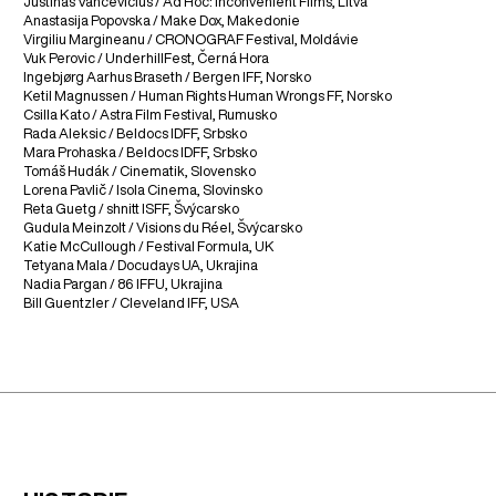
Justinas Vancevičius / Ad Hoc: Inconvenient Films, Litva
Anastasija Popovska / Make Dox, Makedonie
Virgiliu Margineanu / CRONOGRAF Festival, Moldávie
Vuk Perovic / UnderhillFest, Černá Hora
Ingebjørg Aarhus Braseth / Bergen IFF, Norsko
Ketil Magnussen / Human Rights Human Wrongs FF, Norsko
Csilla Kato / Astra Film Festival, Rumusko
Rada Aleksic / Beldocs IDFF, Srbsko
Mara Prohaska / Beldocs IDFF, Srbsko
Tomáš Hudák / Cinematik, Slovensko
Lorena Pavlič / Isola Cinema, Slovinsko
Reta Guetg / shnitt ISFF, Švýcarsko
Gudula Meinzolt / Visions du Réel, Švýcarsko
Katie McCullough / Festival Formula, UK
Tetyana Mala / Docudays UA, Ukrajina
Nadia Pargan / 86 IFFU, Ukrajina
Bill Guentzler / Cleveland IFF, USA