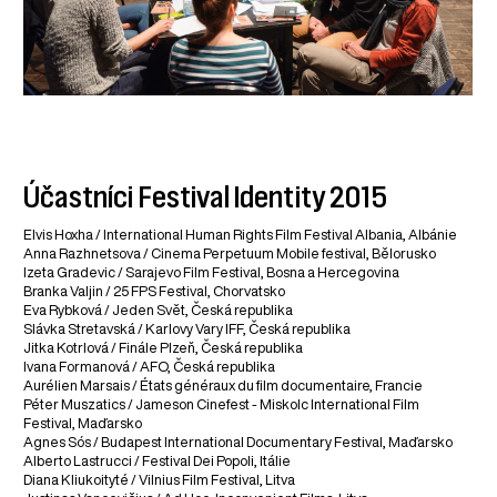
Účastníci Festival Identity 2015
Elvis Hoxha / International Human Rights Film Festival Albania, Albánie
Anna Razhnetsova / Cinema Perpetuum Mobile festival, Bělorusko
Izeta Gradevic / Sarajevo Film Festival, Bosna a Hercegovina
Branka Valjin / 25 FPS Festival, Chorvatsko
Eva Rybková / Jeden Svět, Česká republika
Slávka Stretavská / Karlovy Vary IFF, Česká republika
Jitka Kotrlová / Finále Plzeň, Česká republika
Ivana Formanová / AFO, Česká republika
Aurélien Marsais / États généraux du film documentaire, Francie
Péter Muszatics / Jameson Cinefest - Miskolc International Film
Festival, Maďarsko
Agnes Sós / Budapest International Documentary Festival, Maďarsko
Alberto Lastrucci / Festival Dei Popoli, Itálie
Diana Kliukoityté / Vilnius Film Festival, Litva