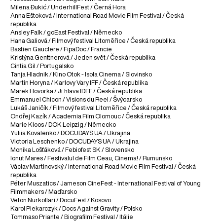
Milena Đukić / UnderhillFest / Černá Hora
Anna Eštoková / International Road Movie Film Festival / Česká
republika
Ansley Falk / goEast Festival / Německo
Hana Galiová / Filmový festival Litoměřice / Česká republika
Bastien Gauclere / FipaDoc / Francie
Kristýna Genttnerová / Jeden svět / Česká republika
Cintia Gil / Portugalsko
Tanja Hladnik / Kino Otok - Isola Cinema / Slovinsko
Martin Horyna / Karlovy Vary IFF / Česká republika
Marek Hovorka / Ji.hlava IDFF / Česká republika
Emmanuel Chicon / Visions du Reel / Švýcarsko
Lukáš Janičík / Filmový festival Litoměřice / Česká republika
Ondřej Kazík / Academia Film Olomouc / Česká republika
Marie Kloos / DOK Leipzig / Německo
Yuliia Kovalenko / DOCUDAYS UA / Ukrajina
Victoria Leschenko / DOCUDAYS UA / Ukrajina
Monika Lošťáková / Febiofest SK / Slovensko
Ionut Mares / Festivalul de Film Ceau, Cinema! / Rumunsko
Václav Martinovský / International Road Movie Film Festival / Česká
republika
Péter Muszatics / Jameson CineFest - International Festival of Young
Filmmakers / Maďarsko
Veton Nurkollari / DocuFest / Kosovo
Karol Piekarczyk / Docs Against Gravity / Polsko
Tommaso Priante / Biografilm Festival / Itálie