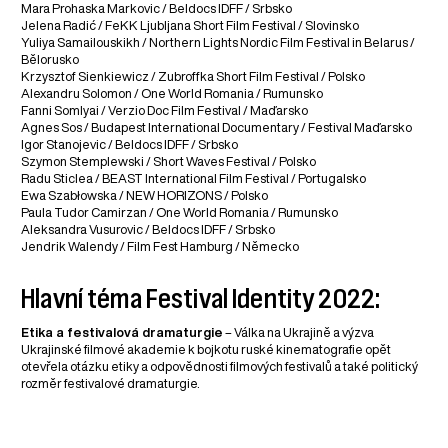
Mara Prohaska Markovic / Beldocs IDFF / Srbsko
Jelena Radić / FeKK Ljubljana Short Film Festival / Slovinsko
Yuliya Samailouskikh / Northern Lights Nordic Film Festival in Belarus /
Bělorusko
Krzysztof Sienkiewicz / Zubroffka Short Film Festival / Polsko
Alexandru Solomon / One World Romania / Rumunsko
Fanni Somlyai / Verzio Doc Film Festival / Maďarsko
Agnes Sos / Budapest International Documentary / Festival Maďarsko
Igor Stanojevic / Beldocs IDFF / Srbsko
Szymon Stemplewski / Short Waves Festival / Polsko
Radu Sticlea / BEAST International Film Festival / Portugalsko
Ewa Szabłowska / NEW HORIZONS / Polsko
Paula Tudor Camirzan / One World Romania / Rumunsko
Aleksandra Vusurovic / Beldocs IDFF / Srbsko
Jendrik Walendy / Film Fest Hamburg / Německo
Hlavní téma Festival Identity 2022:
Etika a festivalová dramaturgie
– Válka na Ukrajině a výzva
Ukrajinské filmové akademie k bojkotu ruské kinematografie opět
otevřela otázku etiky a odpovědnosti filmových festivalů a také politický
rozměr festivalové dramaturgie.