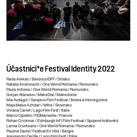
Účastníci*e Festival Identity 2022
Rada Aleksic / Beldocs IDFF / Srbsko
Natalia Andronachi / One World Romania / Rumunsko
Paula Antonia / One World Romania / Rumunsko
Gorjan Atanasov / MakeDox / Makedonie
Mia Avdagić / Sarajevo Film Festival / Bosna a Hercegovina
Maja Malus Azhdari / Mitra / Slovinsko
Viviana Carlet / Lago Film Fest / Itálie
Marco Cipollini / FIDMarseille / Francie
Rohan Crickmar / Edinburgh Int'l Film Festival / Spojené království
Larisa Crunteanu / One World Romania / Rumunsko
Pauline David / Festival En Ville / Belgie
Alessandro Del Re / Lago Film Fest / Itálie