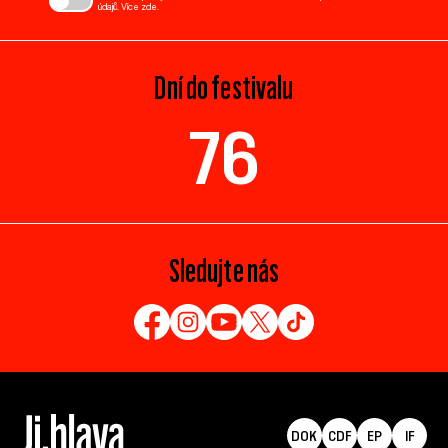
údajů. Více
zde
.
Dní do festivalu
76
Sledujte nás
DOK
CDF
EP
IF