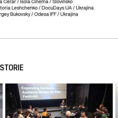
a Cerar / Isola Cinema / Slovinsko
ctoria Leshchenko / DocuDays UA / Ukrajina
rgey Bukovsky / Odesa IFF / Ukrajina
ISTORIE