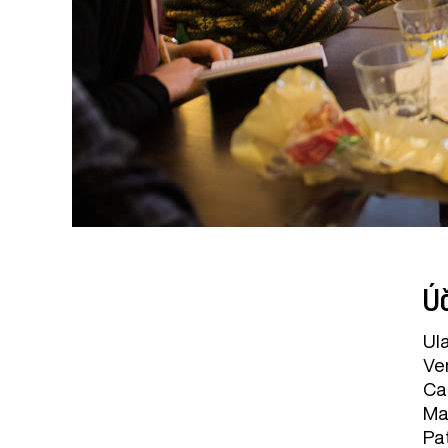
Úč
Ula
Ve
Ca
Mar
Pat