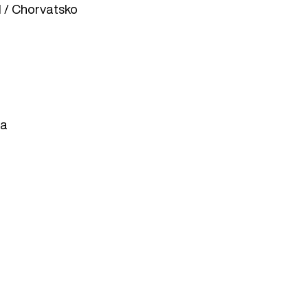
al / Chorvatsko
va