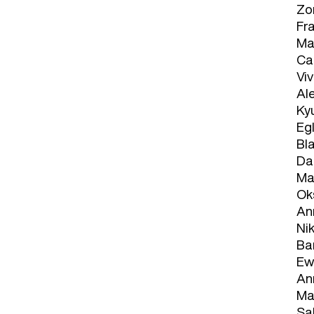
Zor
Fra
Mar
Car
Viv
Ale
Ky
Egl
Bl
Da
Ma
Ok
An
Ni
Ba
Ew
An
Ma
Sa