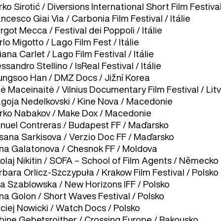
ko Sirotić / Diversions International Short Film Festiv
ncesco Giai Via / Carbonia Film Festival / Itálie
got Mecca / Festival dei Poppoli / Itálie
lo Migotto / Lago Film Fest / Itálie
iana Carlet / Lago Film Festival / Itálie
ssandro Stellino / IsReal Festival / Itálie
ungsoo Han / DMZ Docs / Jižní Korea
ė Maceinaitė / Vilnius Documentary Film Festival / Lit
agoja Nedelkovski / Kine Nova / Macedonie
rko Nabakov / Make Dox / Macedonie
nuel Contreras / Budapest FF / Maďarsko
sana Sarkisova / Verzio Doc FF / Maďarsko
na Galatonova / Chesnok FF / Moldova
kolaj Nikitin / SOFA – School of Film Agents / Německo
rbara Orlicz-Szczypuła / Krakow Film Festival / Polsko
a Szablowska / New Horizons IFF / Polsko
na Golon / Short Waves Festival / Polsko
ciej Nowicki / Watch Docs / Polsko
bine Gebetsroither / Crossing Europe / Rakousko