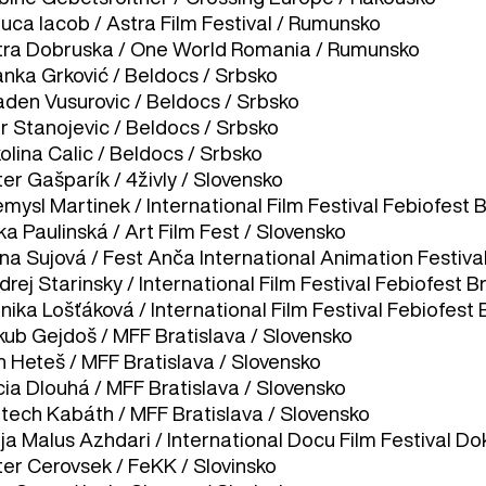
luca Iacob / Astra Film Festival / Rumunsko
tra Dobruska / One World Romania / Rumunsko
anka Grković / Beldocs / Srbsko
aden Vusurovic / Beldocs / Srbsko
or Stanojevic / Beldocs / Srbsko
olina Calic / Beldocs / Srbsko
er Gašparík / 4živly / Slovensko
mysl Martinek / International Film Festival Febiofest B
ka Paulinská / Art Film Fest / Slovensko
ana Sujová / Fest Anča International Animation Festiva
rej Starinsky / International Film Festival Febiofest B
ika Lošťáková / International Film Festival Febiofest 
kub Gejdoš / MFF Bratislava / Slovensko
n Heteš / MFF Bratislava / Slovensko
cia Dlouhá / MFF Bratislava / Slovensko
jtech Kabáth / MFF Bratislava / Slovensko
ja Malus Azhdari / International Docu Film Festival Do
ter Cerovsek / FeKK / Slovinsko