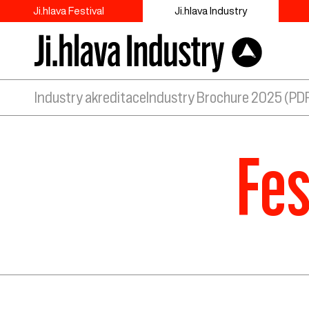
Ji.hlava Festival
Ji.hlava Industry
Industry akreditace
Industry Brochure 2025 (PD
Fes