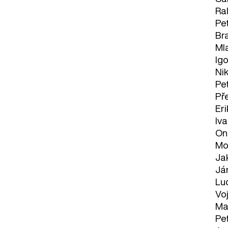
Ra
Pe
Br
Ml
Ig
Nik
Pet
Pře
Eri
Iv
Ond
Mon
Ja
Já
Lu
Vo
Ma
Pe