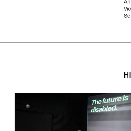
An
Vi
Se
H