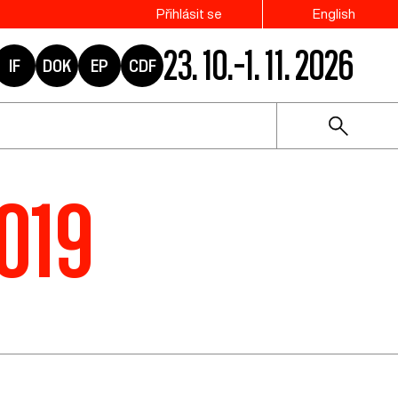
Přihlásit se
English
23. 10.–1. 11. 2026
IF
DOK
EP
CDF
2019