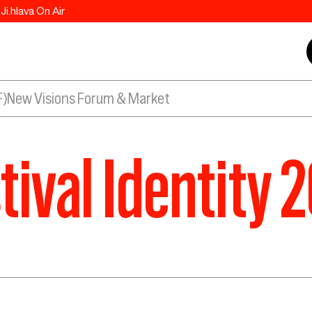
Ji.hlava On Air
F)
New Visions Forum & Market
tival Identity 