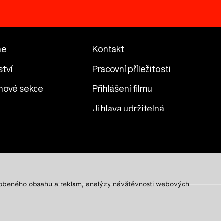
me
Kontakt
ství
Pracovní příležitosti
mové sekce
Přihlášení filmu
Ji.hlava udržitelná
působeného obsahu a reklam, analýzy návštěvnosti webových