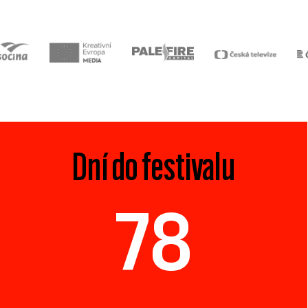
Dní do festivalu
78