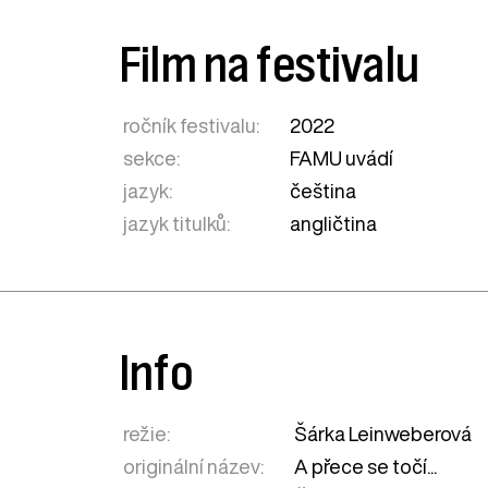
Film na festivalu
ročník festivalu:
2022
sekce:
FAMU uvádí
jazyk:
čeština
jazyk titulků:
angličtina
Info
režie:
Šárka Leinweberová
originální název:
A přece se točí...