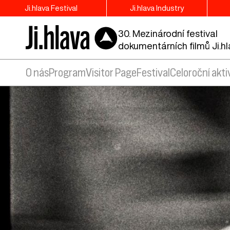
Ji.hlava Festival
Ji.hlava Industry
30. Mezinárodní festival
dokumentárních filmů Ji.h
O nás
Program
Visitor Page
Festival
Celoroční akti