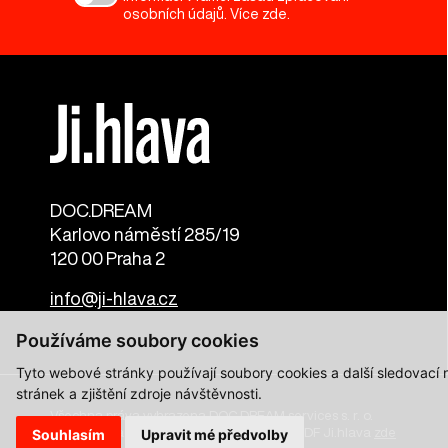
osobních údajů. Více
zde
.
DOC.DREAM​
Karlovo náměstí 285/19
120 00 Praha 2
info@ji-hlava.cz
Používáme soubory cookies
Tyto webové stránky používají soubory cookies a další sledovací
stránek a zjištění zdroje návštěvnosti.
Všechna práva vyhrazena DOC.DREAM services s. r. o.
Zásady zpracování osobních údajů pro MFDF Ji.hlava
zde
Souhlasím
Upravit mé předvolby