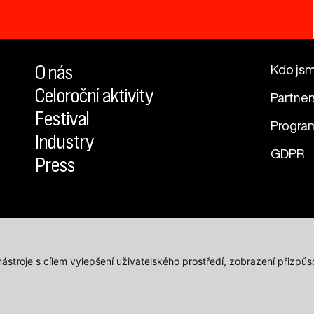
O nás
Kdo js
Celoroční aktivity
Partner
Festival
Progra
Industry
GDPR
Press
 nástroje s cílem vylepšení uživatelského prostředí, zobrazení přiz