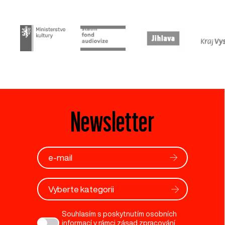
Newsletter
Vyberte kategorii
Souhlasím s poskytnutím osobních
informací v rámci zásad zpracování