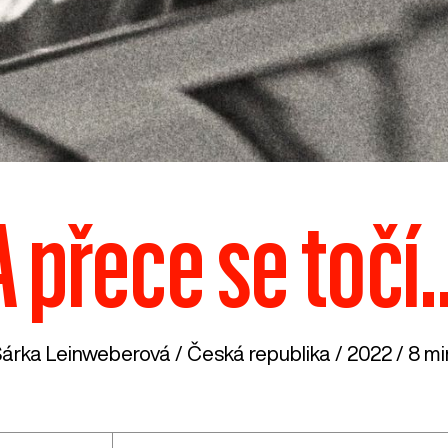
A přece se točí..
árka Leinweberová /
Česká republika
/ 2022 / 8 mi