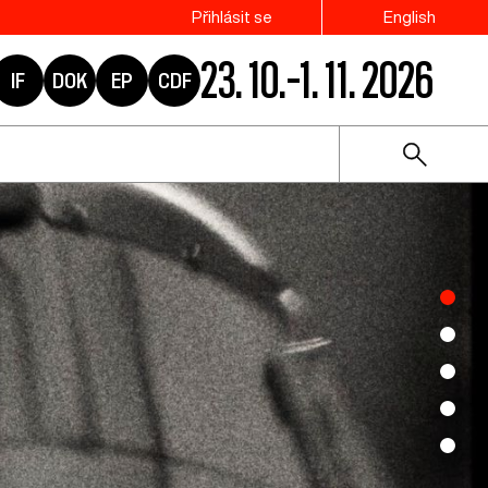
Přihlásit se
English
23. 10.–1. 11. 2026
IF
DOK
EP
CDF