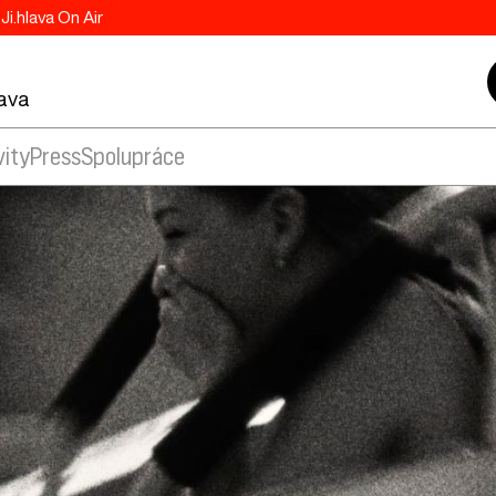
Ji.hlava On Air
lava
vity
Press
Spolupráce