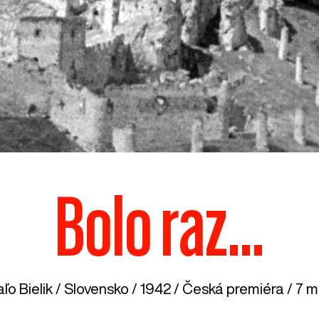
Bolo raz...
ľo Bielik /
Slovensko
/ 1942 / Česká premiéra / 7 mi