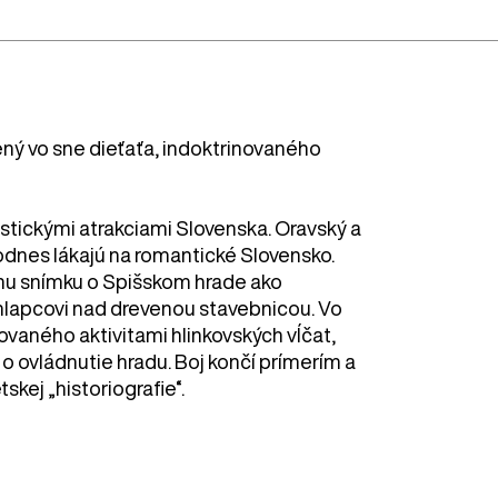
ený vo sne dieťaťa, indoktrinovaného
istickými atrakciami Slovenska. Oravský a
dodnes lákajú na romantické Slovensko.
úrnu snímku o Spišskom hrade ako
chlapcovi nad drevenou stavebnicou. Vo
ovaného aktivitami hlinkovských vĺčat,
o ovládnutie hradu. Boj končí prímerím a
kej „historiografie“.