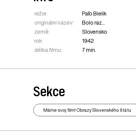
režie:
Paľo Bielik
originální název:
Bolo raz...
země:
Slovensko
rok:
1942
délka filmu:
7 min.
Sekce
Máme svoj film! Obrazy Slovenského štátu