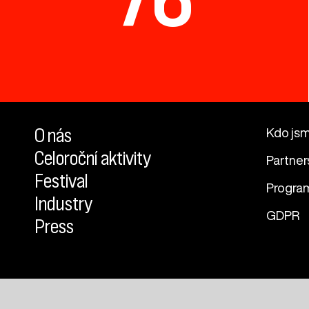
O nás
Kdo js
Celoroční aktivity
Partner
Festival
Progra
Industry
GDPR
Press