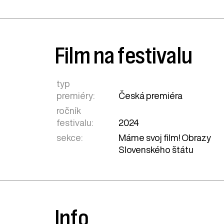
Film na festivalu
typ
premiéry:
Česká premiéra
ročník
festivalu:
2024
sekce:
Máme svoj film! Obrazy
Slovenského štátu
Info