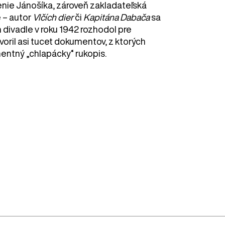
nie Jánošíka, zároveň zakladateľská
e – autor
Vlčích dier
či
Kapitána Dabača
sa
 divadle v roku 1942 rozhodol pre
voril asi tucet dokumentov, z ktorých
entný „chlapácky“ rukopis.