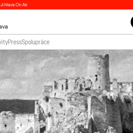
Ji.hlava On Air
lava
vity
Press
Spolupráce