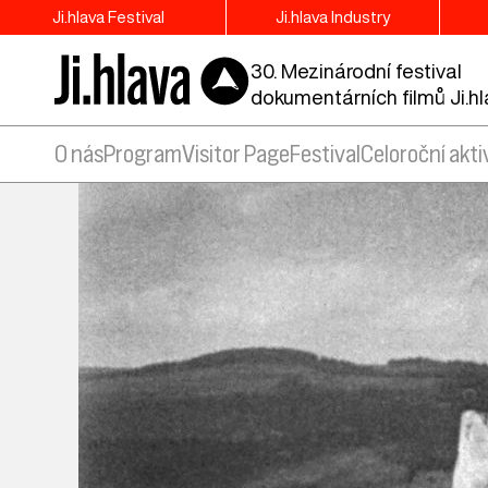
Ji.hlava Festival
Ji.hlava Industry
30. Mezinárodní festival
dokumentárních filmů Ji.h
O nás
Program
Visitor Page
Festival
Celoroční akti