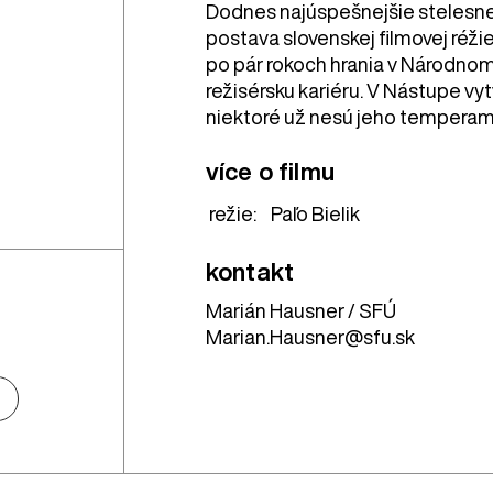
Dodnes najúspešnejšie stelesne
postava slovenskej filmovej réži
po pár rokoch hrania v Národnom
režisérsku kariéru. V Nástupe vyt
niektoré už nesú jeho temperam
více o filmu
režie:
Paľo Bielik
kontakt
Marián Hausner / SFÚ
Marian.Hausner@sfu.sk