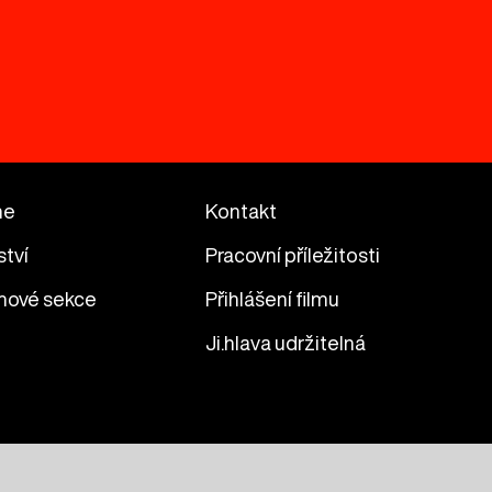
me
Kontakt
ství
Pracovní příležitosti
mové sekce
Přihlášení filmu
Ji.hlava udržitelná