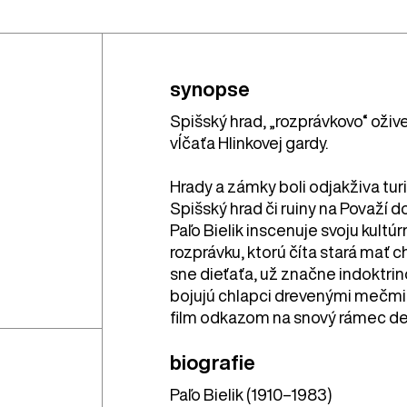
synopse
Spišský hrad, „rozprávkovo“ oživ
vĺčaťa Hlinkovej gardy.
Hrady a zámky boli odjakživa tur
Spišský hrad či ruiny na Považí 
Paľo Bielik inscenuje svoju kult
rozprávku, ktorú číta stará mať 
sne dieťaťa, už značne indoktrin
bojujú chlapci drevenými mečmi 
film odkazom na snový rámec dets
biografie
Paľo Bielik (1910–1983)