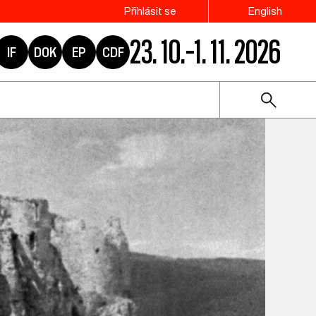
Přihlásit se
English
23. 10.–1. 11. 2026
IF
DOK
EP
CDF