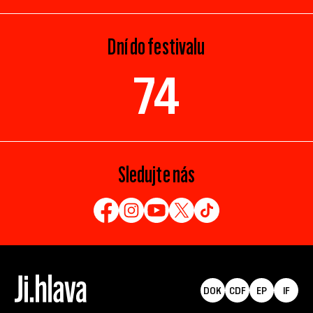
Dní do festivalu
74
Sledujte nás
DOK
CDF
EP
IF