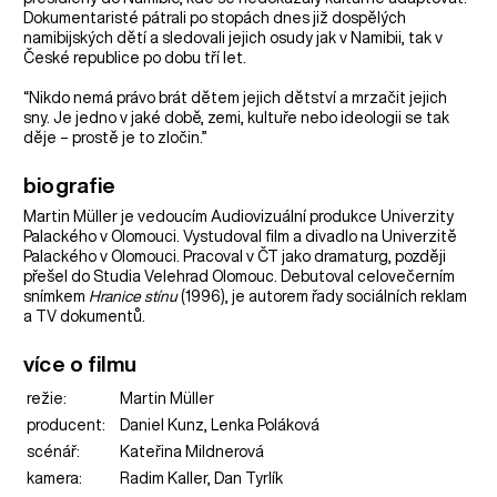
Dokumentaristé pátrali po stopách dnes již dospělých
namibijských dětí a sledovali jejich osudy jak v Namibii, tak v
České republice po dobu tří let.
“Nikdo nemá právo brát dětem jejich dětství a mrzačit jejich
sny. Je jedno v jaké době, zemi, kultuře nebo ideologii se tak
děje – prostě je to zločin.”
biografie
Martin Müller je vedoucím Audiovizuální produkce Univerzity
Palackého v Olomouci. Vystudoval film a divadlo na Univerzitě
Palackého v Olomouci. Pracoval v ČT jako dramaturg, později
přešel do Studia Velehrad Olomouc. Debutoval celovečerním
snímkem
Hranice stínu
(1996), je autorem řady sociálních reklam
a TV dokumentů.
více o filmu
režie:
Martin Müller
producent:
Daniel Kunz, Lenka Poláková
scénář:
Kateřina Mildnerová
kamera:
Radim Kaller, Dan Tyrlík