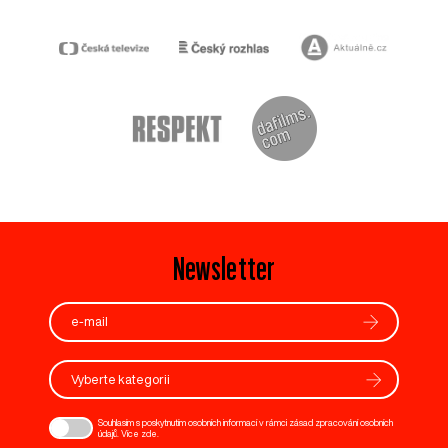
Newsletter
Vyberte kategorii
Souhlasím s poskytnutím osobních informací v rámci zásad zpracování osobních
údajů. Více
zde
.