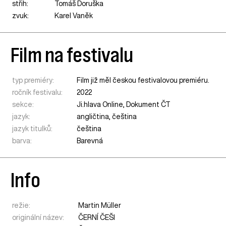
střih:
Tomáš Doruška
zvuk:
Karel Vaněk
Film na festivalu
typ premiéry:
Film již měl českou festivalovou premiéru.
ročník festivalu:
2022
sekce:
Ji.hlava Online
,
Dokument ČT
jazyk:
angličtina, čeština
jazyk titulků:
čeština
barva:
Barevná
Info
režie:
Martin Müller
originální název:
ČERNÍ ČEŠI