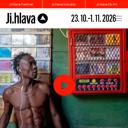
Ji.hlava Festival
Ji.hlava Industry
Ji.hlava On Air
23. 10.–1. 11. 2026