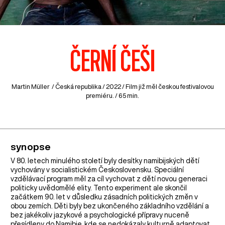
ČERNÍ ČEŠI
Martin Müller /
Česká republika
/ 2022 / Film již měl českou festivalovou
premiéru. / 65 min.
synopse
V 80. letech minulého století byly desítky namibijských dětí
vychovány v socialistickém Československu. Speciální
vzdělávací program měl za cíl vychovat z dětí novou generaci
politicky uvědomělé elity. Tento experiment ale skončil
začátkem 90. let v důsledku zásadních politických změn v
obou zemích. Děti byly bez ukončeného základního vzdělání a
bez jakékoliv jazykové a psychologické přípravy nuceně
přesídleny do Namibie, kde se nedokázaly kulturně adaptovat.