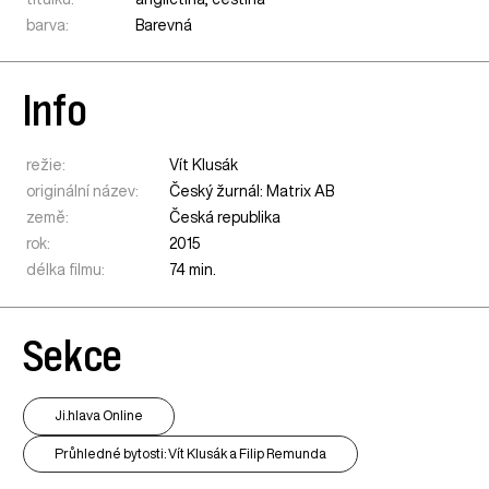
barva:
Barevná
Info
režie:
Vít Klusák
originální název:
Český žurnál: Matrix AB
země:
Česká republika
rok:
2015
délka filmu:
74 min.
Sekce
Ji.hlava Online
Průhledné bytosti: Vít Klusák a Filip Remunda