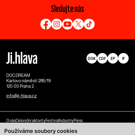
Sledujte nás
DOK
CDF
EP
IF
DOC.DREAM​
Karlovo náměstí 285/19
120 00 Praha 2
info@ji-hlava.cz
O nás
Celoroční aktivity
Festival
Industry
Press
Používáme soubory cookies