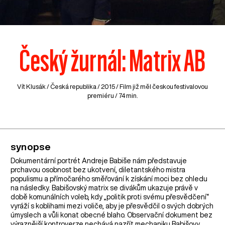
Český žurnál: Matrix AB
Vít Klusák /
Česká republika
/ 2015 / Film již měl českou festivalovou
premiéru / 74 min.
synopse
Dokumentární portrét Andreje Babiše nám představuje
prchavou osobnost bez ukotvení, diletantského mistra
populismu a přímočarého směřování k získání moci bez ohledu
na následky. Babišovský matrix se divákům ukazuje právě v
době komunálních voleb, kdy „politik proti svému přesvědčení“
vyráží s koblihami mezi voliče, aby je přesvědčil o svých dobrých
úmyslech a vůli konat obecné blaho. Observační dokument bez
výraznější kontroverze nechává nazřít mechaniku Babišovy