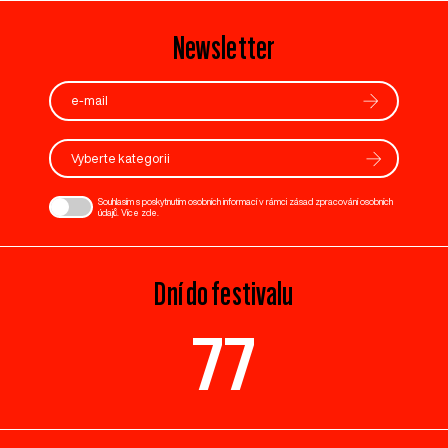
Newsletter
Vyberte kategorii
Souhlasím s poskytnutím osobních informací v rámci zásad zpracování osobních
údajů. Více
zde
.
Dní do festivalu
77