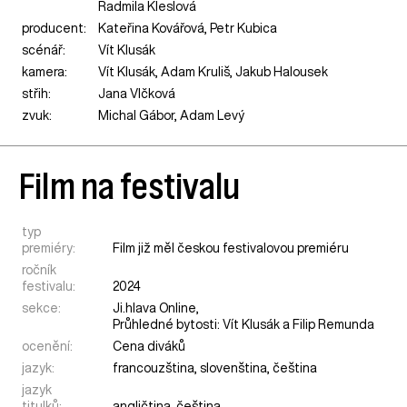
Radmila Kleslová
producent:
Kateřina Kovářová, Petr Kubica
scénář:
Vít Klusák
kamera:
Vít Klusák, Adam Kruliš, Jakub Halousek
střih:
Jana Vlčková
zvuk:
Michal Gábor, Adam Levý
Film na festivalu
typ
premiéry:
Film již měl českou festivalovou premiéru
ročník
festivalu:
2024
sekce:
Ji.hlava Online
,
Průhledné bytosti: Vít Klusák a Filip Remunda
ocenění:
Cena diváků
jazyk:
francouzština, slovenština, čeština
jazyk
titulků:
angličtina, čeština