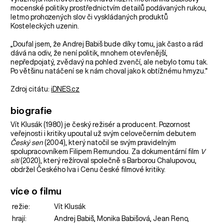
mocenské politiky prostřednictvím detailů podávaných rukou,
letmo prohozených slov či vyskládaných produktů
Kosteleckých uzenin.
„Doufal jsem, že Andrej Babiš bude díky tomu, jak často a rád
dává na odiv, že není politik, mnohem otevřenější,
nepředpojatý, zvědavý na pohled zvenčí, ale nebylo tomu tak.
Po většinu natáčení se k nám choval jako k obtížnému hmyzu.“
Zdroj citátu:
iDNES.cz
biografie
Vít Klusák (1980) je český režisér a producent. Pozornost
veřejnosti i kritiky upoutal už svým celovečerním debutem
Český sen
(2004), který natočil se svým pravidelným
spolupracovníkem Filipem Remundou. Za dokumentární film
V
síti
(2020), který režíroval společně s Barborou Chalupovou,
obdržel Českého lva i Cenu české filmové kritiky.
více o filmu
režie:
Vít Klusák
hrají:
Andrej Babiš, Monika Babišová, Jean Reno,