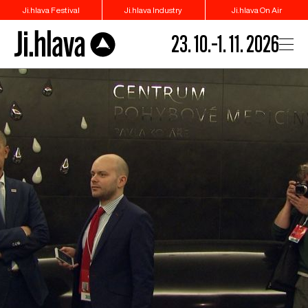
Ji.hlava Festival
Ji.hlava Industry
Ji.hlava On Air
23. 10.–1. 11. 2026