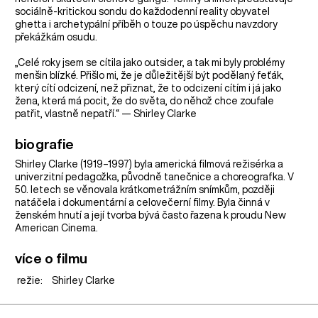
sociálně-kritickou sondu do každodenní reality obyvatel
ghetta i archetypální příběh o touze po úspěchu navzdory
překážkám osudu.
„Celé roky jsem se cítila jako outsider, a tak mi byly problémy
menšin blízké. Přišlo mi, že je důležitější být podělaný feťák,
který cítí odcizení, než přiznat, že to odcizení cítím i já jako
žena, která má pocit, že do světa, do něhož chce zoufale
patřit, vlastně nepatří.“ — Shirley Clarke
biografie
Shirley Clarke (1919–1997) byla americká filmová režisérka a
univerzitní pedagožka, původně tanečnice a choreografka. V
50. letech se věnovala krátkometrážním snímkům, později
natáčela i dokumentární a celovečerní filmy. Byla činná v
ženském hnutí a její tvorba bývá často řazena k proudu New
American Cinema.
více o filmu
režie:
Shirley Clarke