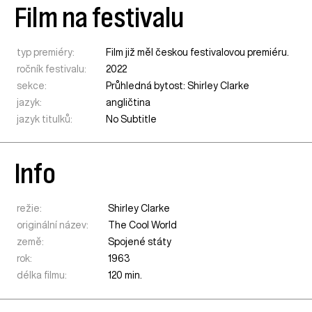
Film na festivalu
typ premiéry:
Film již měl českou festivalovou premiéru.
ročník festivalu:
2022
sekce:
Průhledná bytost: Shirley Clarke
jazyk:
angličtina
jazyk titulků:
No Subtitle
Info
režie:
Shirley Clarke
originální název:
The Cool World
země:
Spojené státy
rok:
1963
délka filmu:
120 min.