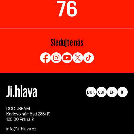
76
Sledujte nás
DOK
CDF
EP
IF
DOC.DREAM​
Karlovo náměstí 285/19
120 00 Praha 2
info@ji-hlava.cz