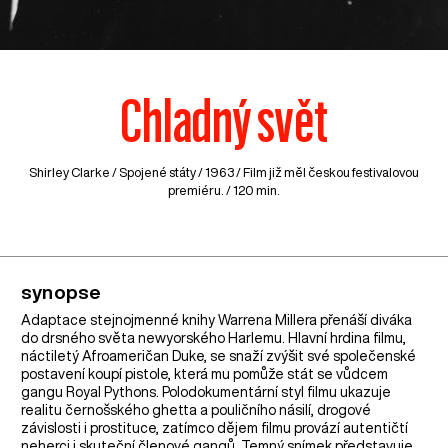
Chladný svět
Shirley Clarke /
Spojené státy
/ 1963 / Film již měl českou festivalovou
premiéru. / 120 min.
synopse
Adaptace stejnojmenné knihy Warrena Millera přenáší diváka
do drsného světa newyorského Harlemu. Hlavní hrdina filmu,
náctiletý Afroameričan Duke, se snaží zvýšit své společenské
postavení koupí pistole, která mu pomůže stát se vůdcem
gangu Royal Pythons. Polodokumentární styl filmu ukazuje
realitu černošského ghetta a pouličního násilí, drogové
závislosti i prostituce, zatímco dějem filmu provází autentičtí
neherci i skuteční členové gangů. Temný snímek představuje