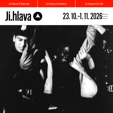
Ji.hlava Festival
Ji.hlava Industry
Ji.hlava On Air
23. 10.–1. 11. 2026