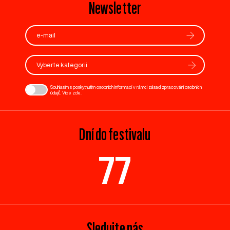
Newsletter
Vyberte kategorii
Souhlasím s poskytnutím osobních informací v rámci zásad zpracování osobních
údajů. Více
zde
.
Dní do festivalu
77
Sledujte nás