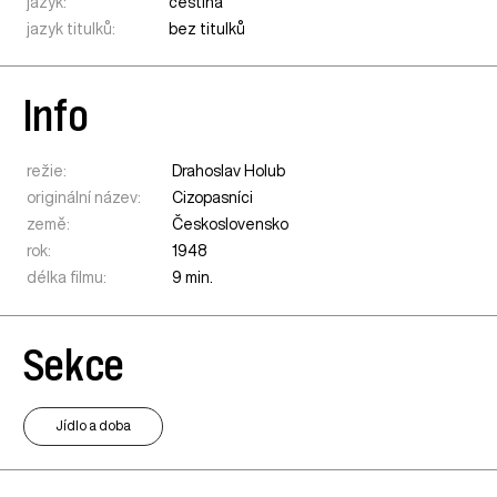
jazyk:
čeština
jazyk titulků:
bez titulků
Info
režie:
Drahoslav Holub
originální název:
Cizopasníci
země:
Československo
rok:
1948
délka filmu:
9 min.
Sekce
Jídlo a doba