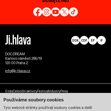
DOK
CDF
EP
IF
DOC.DREAM​
Karlovo náměstí 285/19
120 00 Praha 2
info@ji-hlava.cz
O nás
Celoroční aktivity
Festival
Industry
Press
Používáme soubory cookies
Kdo jsme
Kontakt
Tyto webové stránky používají soubory cookies a další