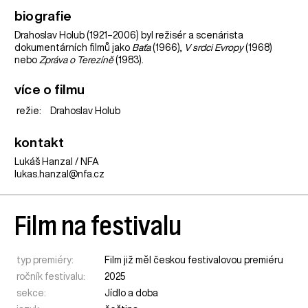
biografie
Drahoslav Holub (1921–2006) byl režisér a scenárista
dokumentárních filmů jako
Baťa
(1966),
V srdci Evropy
(1968)
nebo
Zpráva o Terezíně
(1983).
více o filmu
režie:
Drahoslav Holub
kontakt
Lukáš Hanzal / NFA
lukas.hanzal@nfa.cz
Film na festivalu
typ premiéry:
Film již měl českou festivalovou premiéru
ročník festivalu:
2025
sekce:
Jídlo a doba