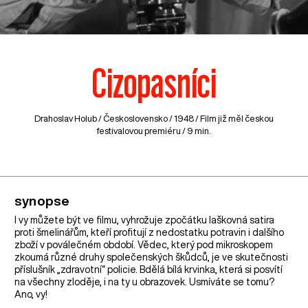
Cizopasníci
Drahoslav Holub /
Československo
/ 1948 / Film již měl českou
festivalovou premiéru / 9 min.
synopse
I vy můžete být ve filmu, vyhrožuje zpočátku laškovná satira
proti šmelinářům, kteří profitují z nedostatku potravin i dalšího
zboží v poválečném období. Vědec, který pod mikroskopem
zkoumá různé druhy společenských škůdců, je ve skutečnosti
příslušník „zdravotní“ policie. Bdělá bílá krvinka, která si posvítí
na všechny zloděje, i na ty u obrazovek. Usmíváte se tomu?
Ano, vy!