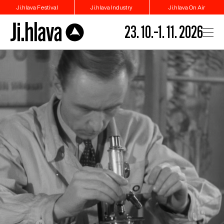
Ji.hlava Festival
Ji.hlava Industry
Ji.hlava On Air
23. 10.–1. 11. 2026