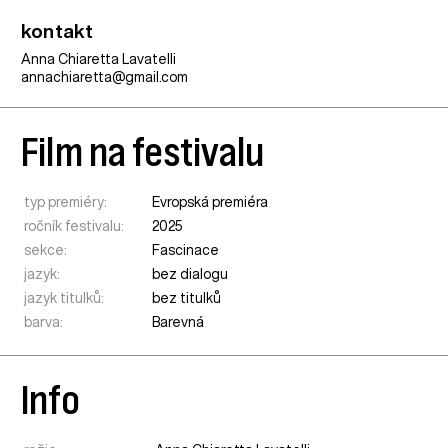
kontakt
Anna Chiaretta Lavatelli
annachiaretta@gmail.com
Film na festivalu
typ premiéry:
Evropská premiéra
ročník festivalu:
2025
sekce:
Fascinace
jazyk:
bez dialogu
jazyk titulků:
bez titulků
barva:
Barevná
Info