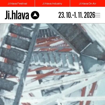
Ji.hlava Festival
Ji.hlava Industry
Ji.hlava On Air
23. 10.–1. 11. 2026