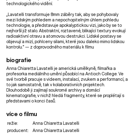
technologického vidění.
„Lavatelli transformuje 8mm záběry tak, aby se pohybovaly
mezi lidským pohledem a nepochopitelným úhlem pohledu
technologie, a představuje apokalyptickou vizi, jako by se to
nejhorší již stalo. Abstraktní, roztavené, blikající textury evokují
radioaktivní otravu a atomovou destrukci. Lidské postavy se
objevují a mizí, pohlceny silami, které jsou daleko mimo lidskou
kontrolu.“ — z doprovodného materiálu k filmu
biografie
Anna Chiaretta Lavatelli je americká umělkyně, filmařka a
profesorka mediálního umění působící na Antioch College. Ve
své tvorbě pracuje s videem, instalací, zvukem a performancí, a
to jak samostatně, tak v kolaborativních projektech.
Dlouhodobě ji zajímají soukromé archivy a domácí
kinematografie, v nichž hledá fragmenty, které se proplétají s
představami o konci časů.
více o filmu
režie:
Anna Chiaretta Lavatelli
producent:
Anna Chiaretta Lavatelli