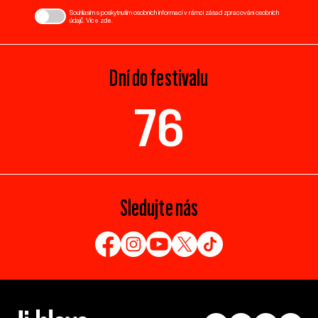
Souhlasím s poskytnutím osobních informací v rámci zásad zpracování osobních
údajů. Více
zde
.
Dní do festivalu
76
Sledujte nás