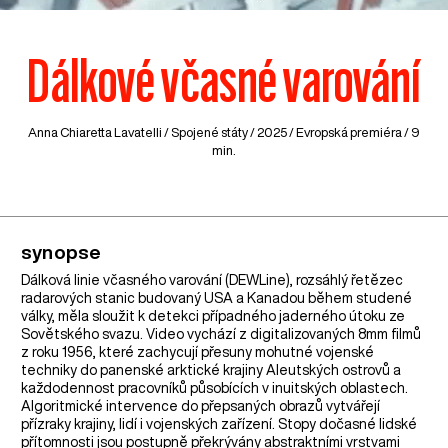
Dálkové včasné varování
Anna Chiaretta Lavatelli /
Spojené státy
/ 2025 / Evropská premiéra / 9
min.
synopse
Dálková linie včasného varování (DEWLine), rozsáhlý řetězec
radarových stanic budovaný USA a Kanadou během studené
války, měla sloužit k detekci případného jaderného útoku ze
Sovětského svazu. Video vychází z digitalizovaných 8mm filmů
z roku 1956, které zachycují přesuny mohutné vojenské
techniky do panenské arktické krajiny Aleutských ostrovů a
každodennost pracovníků působících v inuitských oblastech.
Algoritmické intervence do přepsaných obrazů vytvářejí
přízraky krajiny, lidí i vojenských zařízení. Stopy dočasné lidské
přítomnosti jsou postupně překrývány abstraktními vrstvami