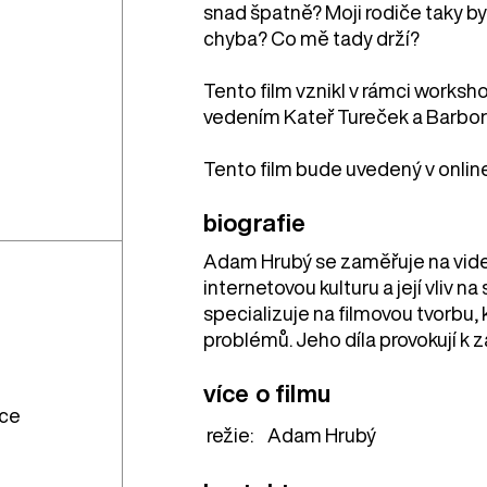
snad špatně? Moji rodiče taky bydl
chyba? Co mě tady drží?
Tento film vznikl v rámci works
vedením Kateř Tureček a Barbor
Tento film bude uvedený v online
biografie
Adam Hrubý se zaměřuje na video
internetovou kulturu a její vliv
specializuje na filmovou tvorb
problémů. Jeho díla provokují k z
více o filmu
ace
režie:
Adam Hrubý