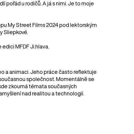
í pořád u rodičů. A já s nimi. Je to moje
hopu My Street Films 2024 pod lektorským
y Sliepkové.
 edici MFDF Ji.hlava.
 a animaci. Jeho práce často reflektuje
 na současnou společnost. Momentálně se
u, kde zkoumá témata současných
amyšlení nad realitou a technologií.