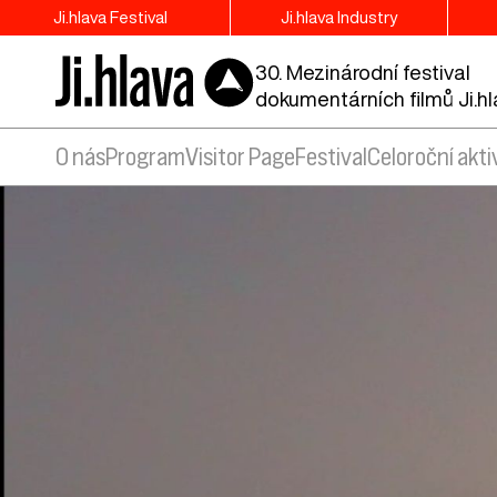
Ji.hlava Festival
Ji.hlava Industry
30. Mezinárodní festival
dokumentárních filmů Ji.h
O nás
Program
Visitor Page
Festival
Celoroční akti