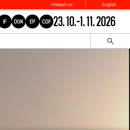
Přihlásit se
English
23. 10.–1. 11. 2026
IF
DOK
EP
CDF