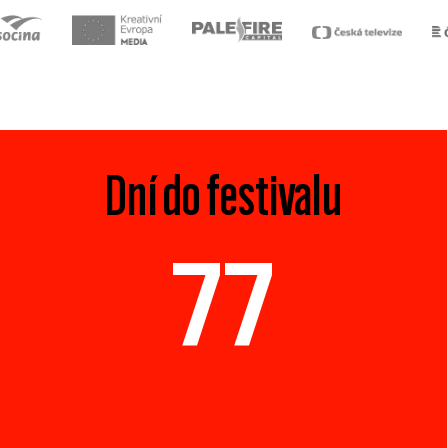
Dní do festivalu
77