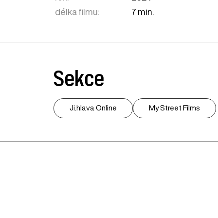
délka filmu:
7 min.
Sekce
Ji.hlava Online
My Street Films