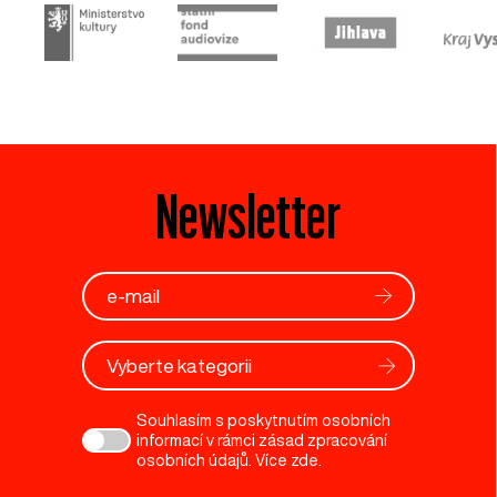
Newsletter
Vyberte kategorii
Souhlasím s poskytnutím osobních
informací v rámci zásad zpracování
osobních údajů. Více
zde
.