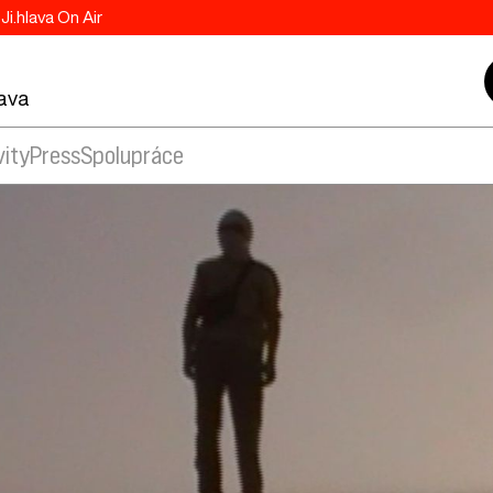
Ji.hlava On Air
lava
vity
Press
Spolupráce