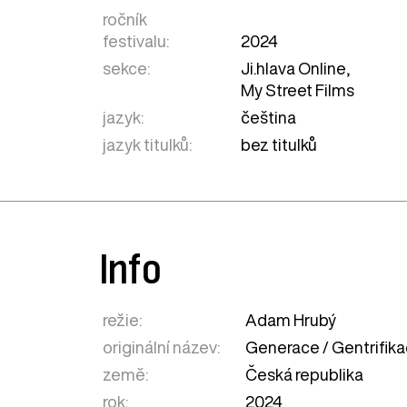
ročník
festivalu:
2024
sekce:
Ji.hlava Online
,
My Street Films
jazyk:
čeština
jazyk titulků:
bez titulků
Info
režie:
Adam Hrubý
originální název:
Generace / Gentrifik
země:
Česká republika
rok:
2024