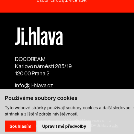
osobních údajů. Více
zde
.
DOC.DREAM​
Karlovo náměstí 285/19
120 00 Praha 2
info@ji-hlava.cz
Používáme soubory cookies
Tyto webové stránky používají soubory cookies a další sledovací
stránek a zjištění zdroje návštěvnosti.
Všechna práva vyhrazena DOC.DREAM services s. r. o.
Zásady zpracování osobních údajů pro MFDF Ji.hlava
zde
Souhlasím
Upravit mé předvolby