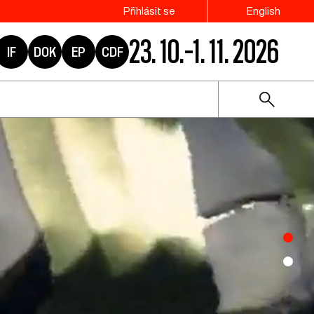
Přihlásit se
English
23. 10.–1. 11. 2026
IF
DOK
EP
CDF