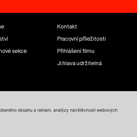
me
Kontakt
ství
Pracovní příležitosti
mové sekce
Přihlášení filmu
Ji.hlava udržitelná
působeného obsahu a reklam, analýzy návštěvnosti webových