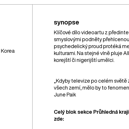
synopse
Klíčové dílo videoartu z předint
smyslovými podněty přehlcenou so
psychedelický proud protéká me
í Korea
kulturami. Na stejné vlně pluje 
korejští či nigerijští umělci.
„Kdyby televize po celém světě 
všech zemí, mělo by to fenomen
June Paik
Celý blok sekce Průhledná kraji
zde: