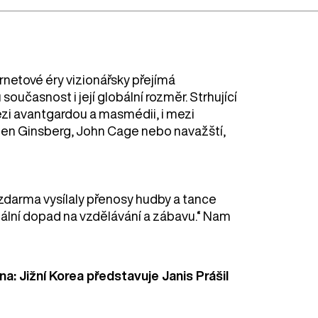
ernetové éry vizionářsky přejímá
učasnost i její globální rozměr. Strhující
zi avantgardou a masmédii, i mezi
Allen Ginsberg, John Cage nebo navažští,
zdarma vysílaly přenosy hudby a tance
ální dopad na vzdělávání a zábavu.“ Nam
na: Jižní Korea představuje Janis Prášil