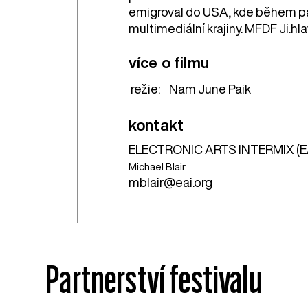
emigroval do USA, kde během pa
multimediální krajiny. MFDF Ji.hl
více o filmu
režie:
Nam June Paik
kontakt
ELECTRONIC ARTS INTERMIX (E
Michael Blair
mblair@eai.org
Partnerství festivalu