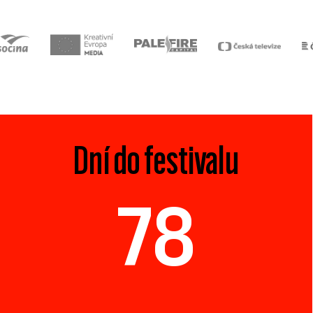
Dní do festivalu
78