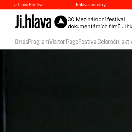
Ji.hlava Festival
Ji.hlava Industry
30. Mezinárodní festival
dokumentárních filmů Ji.h
O nás
Program
Visitor Page
Festival
Celoroční akti