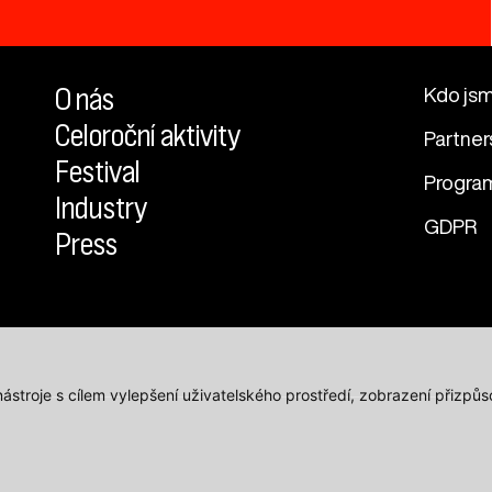
O nás
Kdo js
Celoroční aktivity
Partner
Festival
Progra
Industry
GDPR
Press
 nástroje s cílem vylepšení uživatelského prostředí, zobrazení přiz