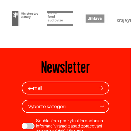
Newsletter
Vyberte kategorii
Souhlasím s poskytnutím osobních
informací v rámci zásad zpracování