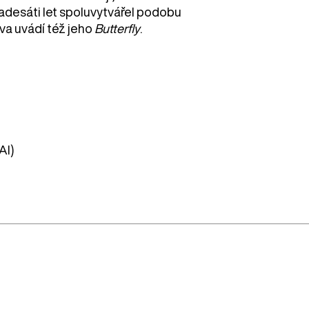
desáti let spoluvytvářel podobu
ava uvádí též jeho
Butterfly
.
AI)