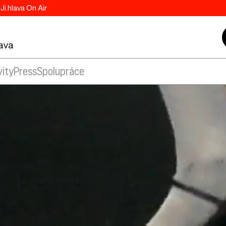
Ji.hlava On Air
lava
vity
Press
Spolupráce