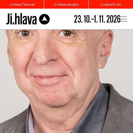
Ji.hlava Festival
Ji.hlava Industry
Ji.hlava On Air
23. 10.–1. 11. 2026