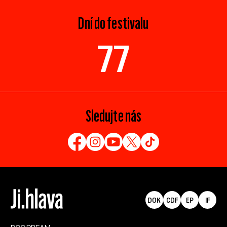
Dní do festivalu
77
Sledujte nás
DOK
CDF
EP
IF