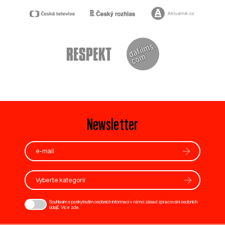
Newsletter
Vyberte kategorii
Souhlasím s poskytnutím osobních informací v rámci zásad zpracování osobních
údajů. Více
zde
.