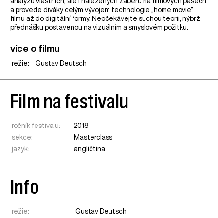
analýzu vlastních, ale i nalezených záběrů na filmových pásech
a provede diváky celým vývojem technologie „home movie“
filmu až do digitální formy. Neočekávejte suchou teorii, nýbrž
přednášku postavenou na vizuálním a smyslovém požitku.
více o filmu
režie:
Gustav Deutsch
Film na festivalu
ročník festivalu:
2018
sekce:
Masterclass
jazyk:
angličtina
Info
režie:
Gustav Deutsch