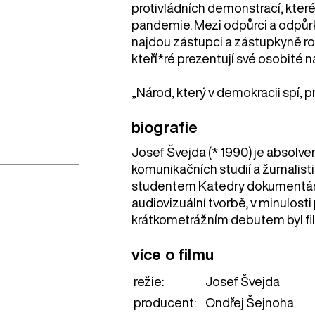
protivládních demonstrací, které
pandemie. Mezi odpůrci a odpůrk
najdou zástupci a zástupkyně ro
kteří*ré prezentují své osobité 
„Národ, který v demokracii spí, pr
biografie
Josef Švejda (* 1990) je absol
komunikačních studií a žurnalist
studentem Katedry dokumentární
audiovizuální tvorbě, v minulosti
krátkometrážním debutem byl f
více o filmu
režie:
Josef Švejda
producent:
Ondřej Šejnoha