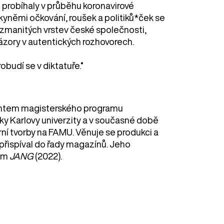
 probíhaly v průběhu koronavirové
yněmi očkování, roušek a politiků*ček se
zmanitých vrstev české společnosti,
názory v autentických rozhovorech.
obudí se v diktatuře.“
ventem magisterského programu
iky Karlovy univerzity a v současné době
 tvorby na FAMU. Věnuje se produkci a
 přispíval do řady magazínů. Jeho
ilm
JANG
(2022).