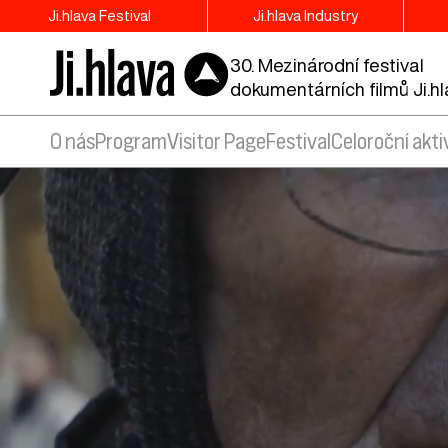
Ji.hlava Festival
Ji.hlava Industry
30. Mezinárodní festival
dokumentárních filmů Ji.h
O nás
Program
Visitor Page
Festival
Celoroční akti