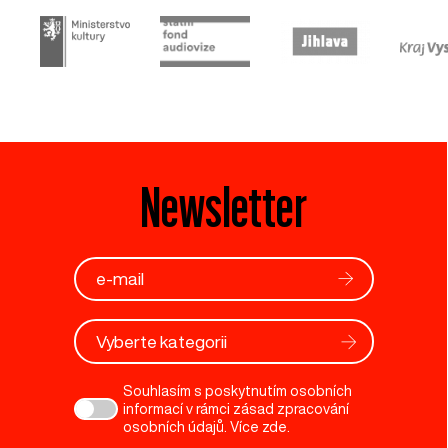
Newsletter
Vyberte kategorii
Souhlasím s poskytnutím osobních
informací v rámci zásad zpracování
osobních údajů. Více
zde
.