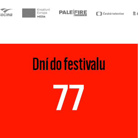
Dní do festivalu
77