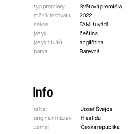
typ premiéry:
Světová premiéra
ročník festivalu:
2022
sekce:
FAMU uvádí
jazyk:
čeština
jazyk titulků:
angličtina
barva:
Barevná
Info
režie:
Josef Švejda
originální název:
Hlas lidu
země:
Česká republika