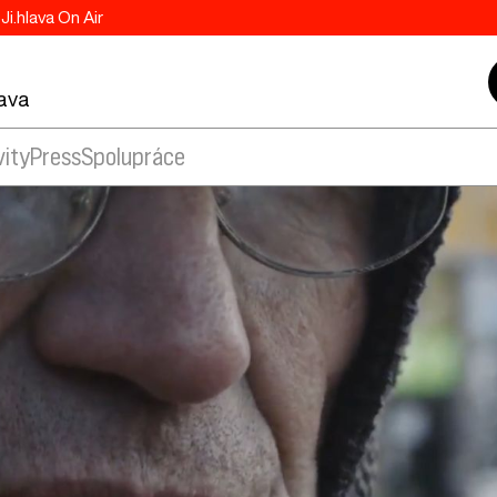
Ji.hlava On Air
lava
vity
Press
Spolupráce