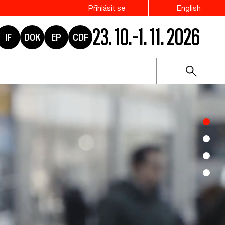
Přihlásit se
English
23. 10.–1. 11. 2026
IF
DOK
EP
CDF