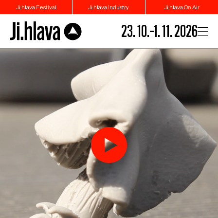
Ji.hlava Festival
Ji.hlava Industry
Ji.hlava On Air
23. 10.–1. 11. 2026