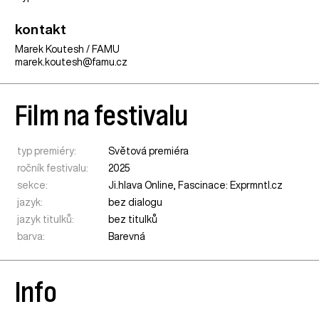
kontakt
Marek Koutesh / FAMU
marek.koutesh@famu.cz
Film na festivalu
typ premiéry:
Světová premiéra
ročník festivalu:
2025
sekce:
Ji.hlava Online
,
Fascinace: Exprmntl.cz
jazyk:
bez dialogu
jazyk titulků:
bez titulků
barva:
Barevná
Info