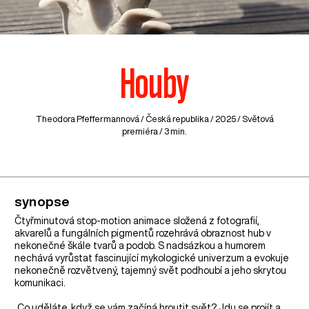
Houby
Theodora Pfeffermannová /
Česká republika
/ 2025 / Světová
premiéra / 3 min.
synopse
Čtyřminutová stop-motion animace složená z fotografií,
akvarelů a fungálních pigmentů rozehrává obraznost hub v
nekonečné škále tvarů a podob. S nadsázkou a humorem
nechává vyrůstat fascinující mykologické univerzum a evokuje
nekonečně rozvětvený, tajemný svět podhoubí a jeho skrytou
komunikaci.
„Co uděláte, když se vám začíná hroutit svět? Jdu se projít a