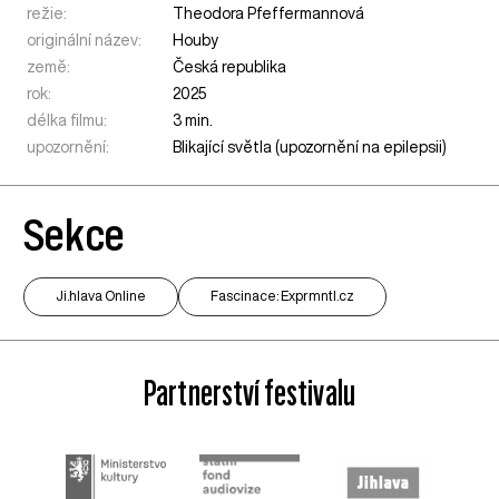
režie:
Theodora Pfeffermannová
originální název:
Houby
země:
Česká republika
rok:
2025
délka filmu:
3 min.
upozornění:
Blikající světla (upozornění na epilepsii)
Sekce
Ji.hlava Online
Fascinace: Exprmntl.cz
Partnerství festivalu