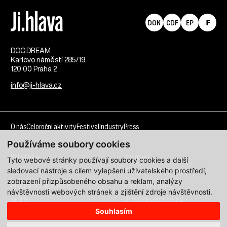
DOK
CDF
EP
IF
DOC.DREAM​
Karlovo náměstí 285/19
120 00 Praha 2
info@ji-hlava.cz
O nás
Celoroční aktivity
Festival
Industry
Press
Používáme soubory cookies
Kdo jsme
Kontakt
Tyto webové stránky používají soubory cookies a další
sledovací nástroje s cílem vylepšení uživatelského prostředí,
Partnerství
Pracovní příležitosti
zobrazení přizpůsobeného obsahu a reklam, analýzy
Programové sekce
Přihlášení filmu
návštěvnosti webových stránek a zjištění zdroje návštěvnosti.
GDPR
Ji.hlava udržitelná
Souhlasím