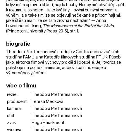
když mám opravdu štěstí, najdu houby. Houby mě přivádějí zpět
k rozumu, a to nejen – jako květiny – svými bujnými barvami a
vůněmi, ale také tím, že se objevují nečekaně a připomínají mi,
jaké štěstí mám, že se tam zrovna nacházím.“ — Anna
Lowenhaupt Tsing,
The Mushrooms at the End of the World
(Princeton University Press, 2015), str. 1.
biografie
Theodora Pfeffermannová studuje v Centru audiovizuálních
studií na FAMU a na Katedře filmových studií na FF UK. Působí
jako lektorka filmové výchovy pro děti i dospělé. Její tvorba se
pohybuje na pomezí animace, audiovizuálního eseje a
výtvarného vyjádření.
více o filmu
režie:
Theodora Pfeffermannová
producent:
Tereza Medková
kamera:
Theodora Pfeffermannová
střih:
Theodora Pfeffermannová
zvuk:
Hugo Hauskrecht
výprava:
Theodora Pfeffermannová