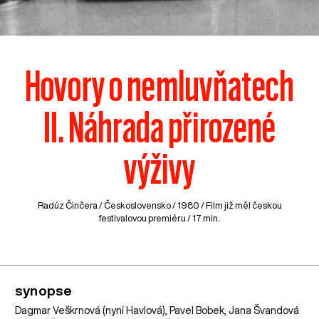
Hovory o nemluvňatech
II. Náhrada přirozené
výživy
Radúz Činčera /
Československo
/ 1980 / Film již měl českou
festivalovou premiéru / 17 min.
synopse
Dagmar Veškrnová (nyní Havlová), Pavel Bobek, Jana Švandová