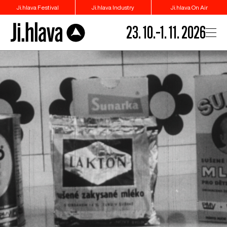
Ji.hlava Festival
Ji.hlava Industry
Ji.hlava On Air
23. 10.–1. 11. 2026