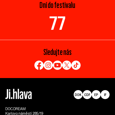
Dní do festivalu
77
Sledujte nás
DOK
CDF
EP
IF
DOC.DREAM​
Karlovo náměstí 285/19