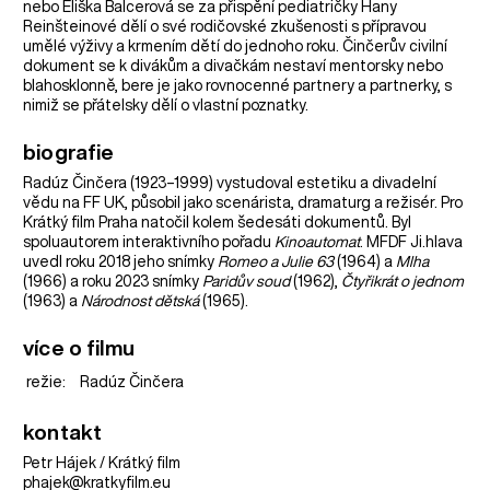
nebo Eliška Balcerová se za přispění pediatričky Hany
Reinšteinové dělí o své rodičovské zkušenosti s přípravou
umělé výživy a krmením dětí do jednoho roku. Činčerův civilní
dokument se k divákům a divačkám nestaví mentorsky nebo
blahosklonně, bere je jako rovnocenné partnery a partnerky, s
nimiž se přátelsky dělí o vlastní poznatky.
biografie
Radúz Činčera (1923–1999) vystudoval estetiku a divadelní
vědu na FF UK, působil jako scenárista, dramaturg a režisér. Pro
Krátký film Praha natočil kolem šedesáti dokumentů. Byl
spoluautorem interaktivního pořadu
Kinoautomat
. MFDF Ji.hlava
uvedl roku 2018 jeho snímky
Romeo a Julie 63
(1964) a
Mlha
(1966) a roku 2023 snímky
Paridův soud
(1962),
Čtyřikrát o jednom
(1963) a
Národnost dětská
(1965).
více o filmu
režie:
Radúz Činčera
kontakt
Petr Hájek / Krátký film
phajek@kratkyfilm.eu