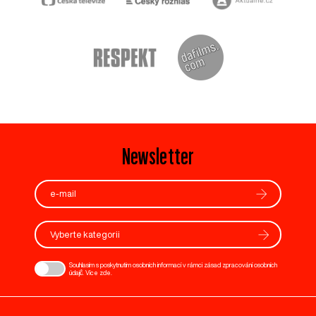
Newsletter
Vyberte kategorii
Souhlasím s poskytnutím osobních informací v rámci zásad zpracování osobních
údajů. Více
zde
.