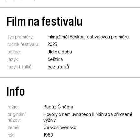
Film na festivalu
typ premiéry:
Film již měl českou festivalovou premiéru
ročník festivalu:
2025
sekce:
Jídlo a doba
jazyk:
čeština
jazyk titulků:
bez titulků
Info
režie:
Radúz Činčera
originální
Hovory o nemluvňatech II. Náhrada přirozené
název:
výživy
země:
Československo
rok:
1980