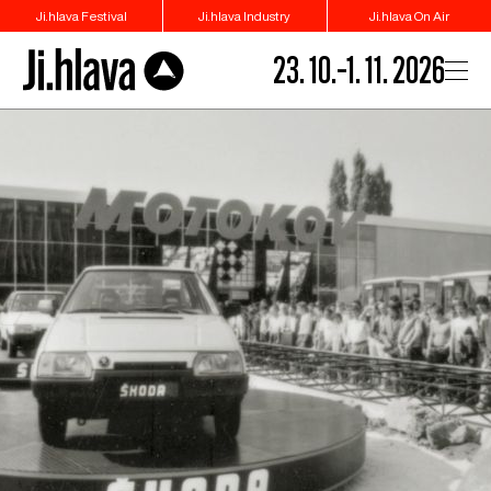
Ji.hlava Festival
Ji.hlava Industry
Ji.hlava On Air
23. 10.–1. 11. 2026