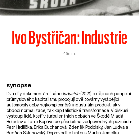
Ivo Bystřičan: Industrie
45 min.
synopse
Dva díly dokumentární série
Industrie
(2021) o dějinách peripetií
průmyslového kapitalismu propojují dvě továrny vyrábějící
automobily coby nejkomplexnější industriální produkt jak v
období normalizace, tak kapitalistické transformace. V diskusi
vystoupí lidé, kteří v turbulentních dobách ve Škodě Mladá
Boleslav a Tatře Kopřivnice působili na zodpovědných pozicíich:
Petr Hrdlička, Erika Duchanová, Zdeněk Podolský, Jan Ludva a
Bedřich Sklenovský. Doprovodí je historik Martin Jemelka.