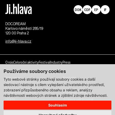
DOK
CDF
EP
IF
DOC.DREAM​
Karlovo náměstí 285/19
120 00 Praha 2
info@ji-hlava.cz
O nás
Celoroční aktivity
Festival
Industry
Press
Používáme soubory cookies
Kdo jsme
Kontakt
Tyto webové stránky používají soubory cookies a další
sledovací nástroje s cílem vylepšení uživatelského prostředí,
Partnerství
Pracovní příležitosti
zobrazení přizpůsobeného obsahu a reklam, analýzy
Programové sekce
Přihlášení filmu
návštěvnosti webových stránek a zjištění zdroje návštěvnosti.
GDPR
Ji.hlava udržitelná
Souhlasím
Všechna práva vyhrazena DOC.DREAM services s. r. o.