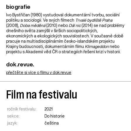
biografie
Ivo Bystřičan (1980) vystudoval dokumentární tvorbu, sociální
politiku a sociologii. Ve svých filmech
Trvalé bydliště Praha
(2008),
Doba měděná
(2010) nebo
Dál nic
(2014) se nad problémy
dnešního světa zamýšlí v širších sociopolitických,
ekonomických a ekologických souvislostech. V současné době
pracuje na multisdisciplinárním česko-islandském projektu
Krajiny budoucnosti, dokumentárním filmu
Klimageddon
nebo
projektu s Akademií věd ČR o strategiích řešení krizí v historii.
dok.revue.
přečtěte si více o filmu v dok.revue
Film na festivalu
ročník festivalu:
2021
sekce:
Do historie
jazyk:
čeština