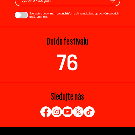
Vyberte kategorii
Souhlasím s poskytnutím osobních informací v rámci zásad zpracování osobních
údajů. Více
zde
.
Dní do festivalu
76
Sledujte nás