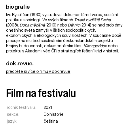
biografie
Ivo Bystřičan (1980) vystudoval dokumentární tvorbu, sociální
politiku a sociologii. Ve svých filmech
Trvalé bydliště Praha
(2008),
Doba měděná
(2010) nebo
Dál nic
(2014) se nad problémy
dnešního světa zamýšlí v širších sociopolitických,
ekonomických a ekologických souvislostech. V současné době
pracuje na multisdisciplinárním česko-islandském projektu
Krajiny budoucnosti, dokumentárním filmu
Klimageddon
nebo
projektu s Akademií věd ČR o strategiích řešení krizí v historii.
dok.revue.
přečtěte si více o filmu v dok.revue
Film na festivalu
ročník festivalu:
2021
sekce:
Do historie
jazyk:
čeština