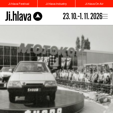
Ji.hlava Festival
Ji.hlava Industry
Ji.hlava On Air
23. 10.–1. 11. 2026