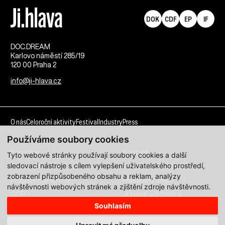
DOK
CDF
EP
IF
DOC.DREAM​
Karlovo náměstí 285/19
120 00 Praha 2
info@ji-hlava.cz
O nás
Celoroční aktivity
Festival
Industry
Press
Používáme soubory cookies
Kdo jsme
Kontakt
Tyto webové stránky používají soubory cookies a další
sledovací nástroje s cílem vylepšení uživatelského prostředí,
Partnerství
Pracovní příležitosti
zobrazení přizpůsobeného obsahu a reklam, analýzy
Programové sekce
Přihlášení filmu
návštěvnosti webových stránek a zjištění zdroje návštěvnosti.
GDPR
Ji.hlava udržitelná
Souhlasím
Všechna práva vyhrazena DOC.DREAM services s. r. o.