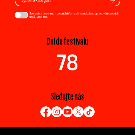
Vyberte kategorii
Souhlasím s poskytnutím osobních informací v rámci zásad zpracování osobních
údajů. Více
zde
.
Dní do festivalu
78
Sledujte nás