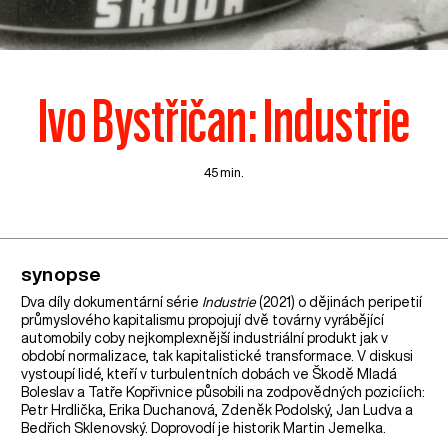
Ivo Bystřičan: Industrie
45 min.
synopse
Dva díly dokumentární série
Industrie
(2021) o dějinách peripetií
průmyslového kapitalismu propojují dvě továrny vyrábějící
automobily coby nejkomplexnější industriální produkt jak v
období normalizace, tak kapitalistické transformace. V diskusi
vystoupí lidé, kteří v turbulentních dobách ve Škodě Mladá
Boleslav a Tatře Kopřivnice působili na zodpovědných pozicíich:
Petr Hrdlička, Erika Duchanová, Zdeněk Podolský, Jan Ludva a
Bedřich Sklenovský. Doprovodí je historik Martin Jemelka.