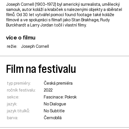
Joseph Cornell (1903–1972) byl americký surrealista, umělecký
samouk, autor koláží a krabiček s nalezenými objekty a sběratel
filmů. Od 30. let vytvářel pomocí found footage také koláže
filmové a ve spolupráci s filmaři jako Stan Brakhage, Rudy
Burckhardt a Larry Jordan točil i vlastní filmy.
více o filmu
režie:
Joseph Cornell
Film na festivalu
typ premiéry:
Česká premiéra
ročník festivalu:
2022
sekce:
Fascinace: Pokrok
jazyk:
No Dialogue
jazyk titulků:
No Subtitle
barva:
Černobílá