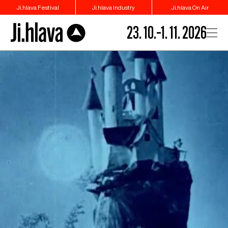
Ji.hlava Festival
Ji.hlava Industry
Ji.hlava On Air
23. 10.–1. 11. 2026