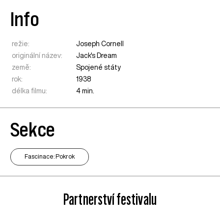
Info
režie:
Joseph Cornell
originální název:
Jack's Dream
země:
Spojené státy
rok:
1938
délka filmu:
4 min.
Sekce
Fascinace: Pokrok
Partnerství festivalu