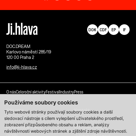
DOK
CDF
EP
IF
DOC.DREAM​
Karlovo náměstí 285/19
120 00 Praha 2
info@ji-hlava.cz
O nás
Celoroční aktivity
Festival
Industry
Press
Používáme soubory cookies
Kdo jsme
Kontakt
Tyto webové stránky používají soubory cookies a další
sledovací nástroje s cílem vylepšení uživatelského prostředí,
Partnerství
Pracovní příležitosti
zobrazení přizpůsobeného obsahu a reklam, analýzy
Programové sekce
Přihlášení filmu
návštěvnosti webových stránek a zjištění zdroje návštěvnosti.
GDPR
Ji.hlava udržitelná