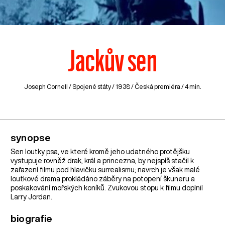
Jackův sen
Joseph Cornell /
Spojené státy
/ 1938 / Česká premiéra / 4 min.
synopse
Sen loutky psa, ve které kromě jeho udatného protějšku
vystupuje rovněž drak, král a princezna, by nejspíš stačil k
zařazení filmu pod hlavičku surrealismu; navrch je však malé
loutkové drama prokládáno záběry na potopení škuneru a
poskakování mořských koníků. Zvukovou stopu k filmu doplnil
Larry Jordan.
biografie