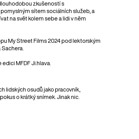
s dlouhodobou zkušeností s
pomyslným sítem sociálních služeb, a
vat na svět kolem sebe a lidi v něm
hopu My Street Films 2024 pod lektorským
 Sachera.
 edici MFDF Ji.hlava.
h lidských osudů jako pracovník,
 pokus o krátký snímek. Jinak nic.