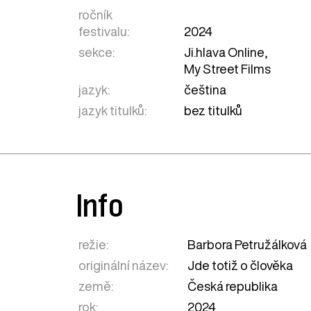
ročník
festivalu:
2024
sekce:
Ji.hlava Online
,
My Street Films
jazyk:
čeština
jazyk titulků:
bez titulků
Info
režie:
Barbora Petružálková
originální název:
Jde totiž o člověka
země:
Česká republika
rok:
2024