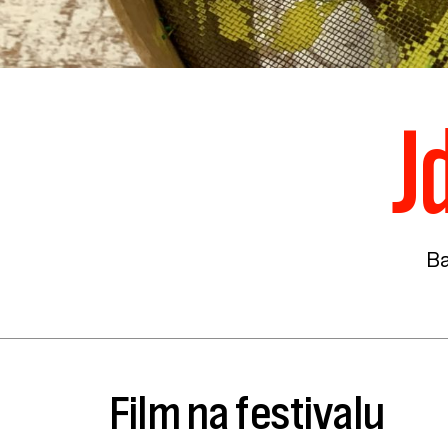
J
Ba
Film na festivalu