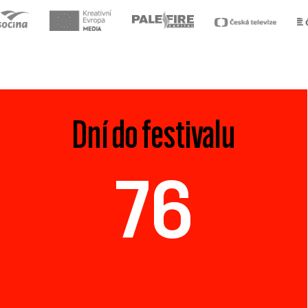
Dní do festivalu
76