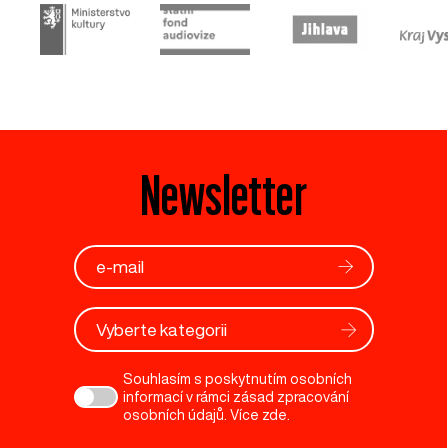
Newsletter
Vyberte kategorii
Souhlasím s poskytnutím osobních
informací v rámci zásad zpracování
osobních údajů. Více
zde
.