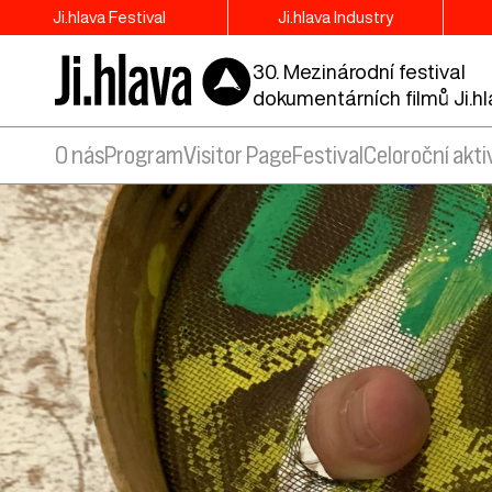
Ji.hlava Festival
Ji.hlava Industry
30. Mezinárodní festival
dokumentárních filmů Ji.h
O nás
Program
Visitor Page
Festival
Celoroční akti