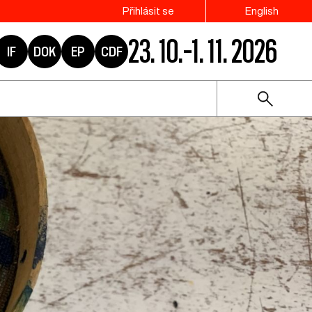
Přihlásit se
English
23. 10.–1. 11. 2026
IF
DOK
EP
CDF