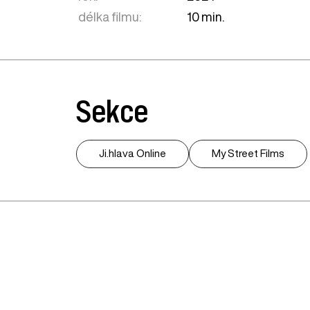
délka filmu:
10 min.
Sekce
Ji.hlava Online
My Street Films