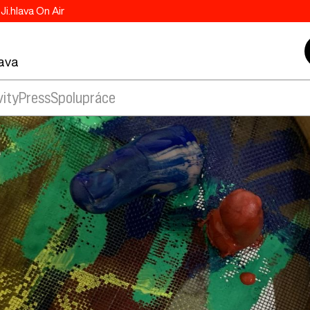
Ji.hlava On Air
lava
vity
Press
Spolupráce