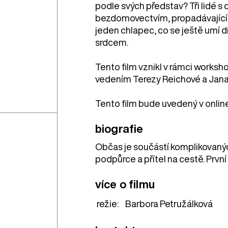
podle svých představ? Tři lidé 
bezdomovectvím, propadávající 
jeden chlapec, co se ještě umí dí
srdcem.
Tento film vznikl v rámci works
vedením Terezy Reichové a Jana
Tento film bude uvedený v online
biografie
Občas je součástí komplikovanýc
podpůrce a přítel na cestě. První
více o filmu
režie:
Barbora Petružálková