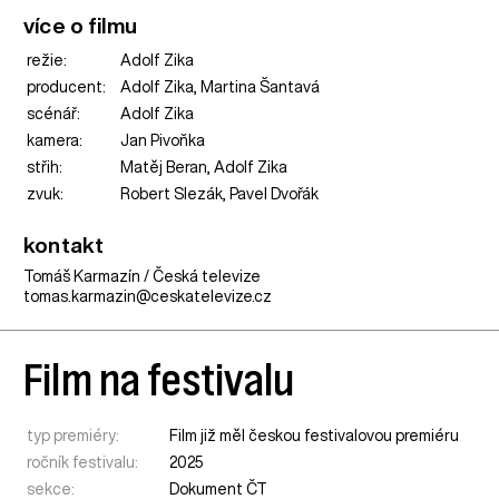
více o filmu
režie:
Adolf Zika
producent:
Adolf Zika, Martina Šantavá
scénář:
Adolf Zika
kamera:
Jan Pivoňka
střih:
Matěj Beran, Adolf Zika
zvuk:
Robert Slezák, Pavel Dvořák
kontakt
Tomáš Karmazín / Česká televize
tomas.karmazin@ceskatelevize.cz
Film na festivalu
typ premiéry:
Film již měl českou festivalovou premiéru
ročník festivalu:
2025
sekce:
Dokument ČT