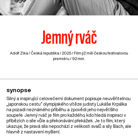
Jemný rváč
Adolf Zika /
Česká republika
/ 2025 / Film již měl českou festivalovou
premiéru / 92 min.
synopse
Silný a inspirující celovečerní dokument popisuje neuvěřitelnou
„japonskou cestu“ olympijského vítěze judisty Lukáše Krpálka
na pozadí neznámého příběhu a zpovědi jeho největšího
soupeře. Jemný rváč je film pro každého, kdo hledá inspiraci v
příbězích o síle vůle a překonávání překážek. Je to film, který
ukazuje, že pravá síla nepochází z velikosti svalů a síly šlach, ale
hlavně z nastavení myšlení.