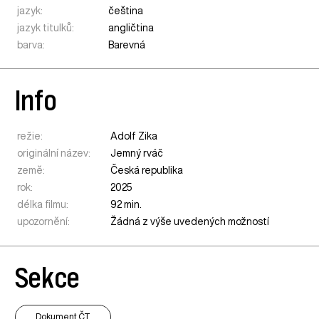
jazyk:
čeština
jazyk titulků:
angličtina
barva:
Barevná
Info
režie:
Adolf Zika
originální název:
Jemný rváč
země:
Česká republika
rok:
2025
délka filmu:
92 min.
upozornění:
Žádná z výše uvedených možností
Sekce
Dokument ČT