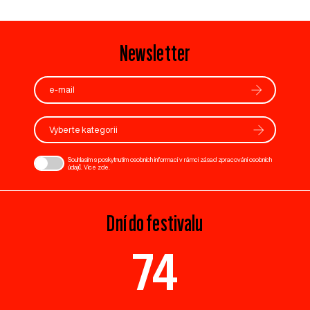
Newsletter
Vyberte kategorii
Souhlasím s poskytnutím osobních informací v rámci zásad zpracování osobních
údajů. Více
zde
.
Dní do festivalu
74