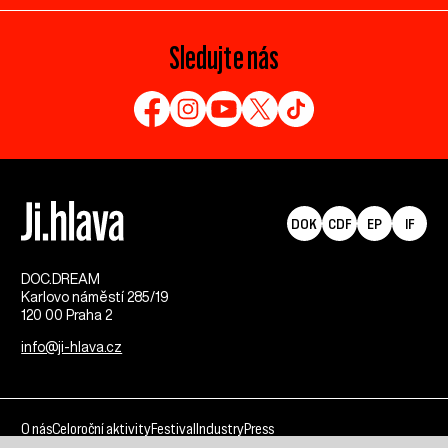
Sledujte nás
DOK
CDF
EP
IF
DOC.DREAM​
Karlovo náměstí 285/19
120 00 Praha 2
info@ji-hlava.cz
O nás
Celoroční aktivity
Festival
Industry
Press