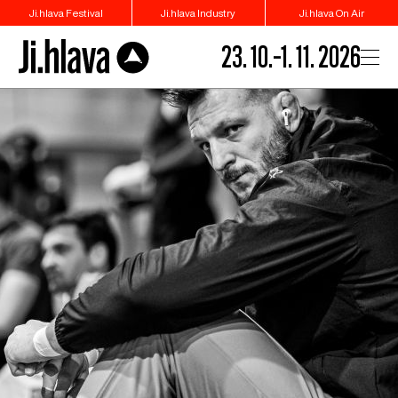
Ji.hlava Festival
Ji.hlava Industry
Ji.hlava On Air
23. 10.–1. 11. 2026