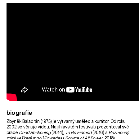
biografie
Zbyněk Baladrán (1973) je výtvarný umělec a kurátor. Od roku
2002 se věnuje videu. Na jihlavském festivalu prezentoval své
práce
Dead Reckoning
(2014),
To Be Framed
(2016) a
Bezmocný
zdroj veškeré moci
(
Powerless Source of All Power
, 2018).