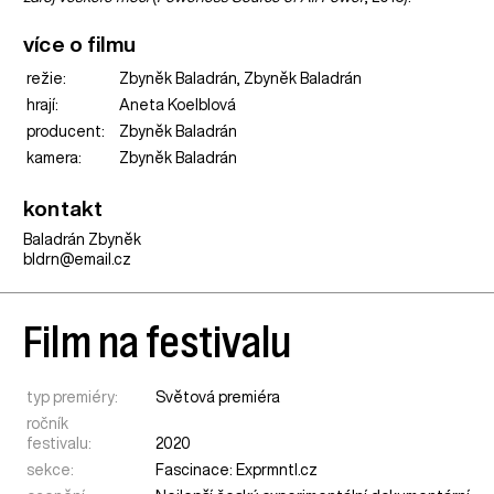
více o filmu
režie:
Zbyněk Baladrán, Zbyněk Baladrán
hrají:
Aneta Koelblová
producent:
Zbyněk Baladrán
kamera:
Zbyněk Baladrán
kontakt
Baladrán Zbyněk
bldrn@email.cz
Film na festivalu
typ premiéry:
Světová premiéra
ročník
festivalu:
2020
sekce:
Fascinace: Exprmntl.cz