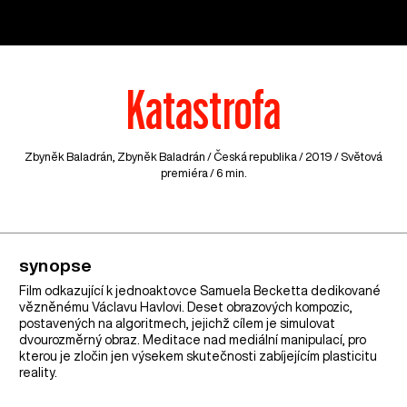
Katastrofa
Zbyněk Baladrán, Zbyněk Baladrán /
Česká republika
/ 2019 / Světová
premiéra / 6 min.
synopse
Film odkazující k jednoaktovce Samuela Becketta dedikované
vězněnému Václavu Havlovi. Deset obrazových kompozic,
postavených na algoritmech, jejichž cílem je simulovat
dvourozměrný obraz. Meditace nad mediální manipulací, pro
kterou je zločin jen výsekem skutečnosti zabíjejícím plasticitu
reality.