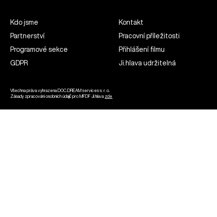
Kdo jsme
Kontakt
Partnerství
Pracovní příležitosti
Programové sekce
Přihlášení filmu
GDPR
Ji.hlava udržitelná
Všechna práva vyhrazena DOC.DREAM services s. r. o.
Zásady zpracování osobních údajů pro MFDF Ji.hlava
zde