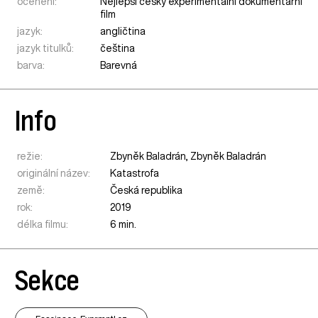
ocenění:
Nejlepší český experimentální dokumentární
film
jazyk:
angličtina
jazyk titulků:
čeština
barva:
Barevná
Info
režie:
Zbyněk Baladrán, Zbyněk Baladrán
originální název:
Katastrofa
země:
Česká republika
rok:
2019
délka filmu:
6 min.
Sekce