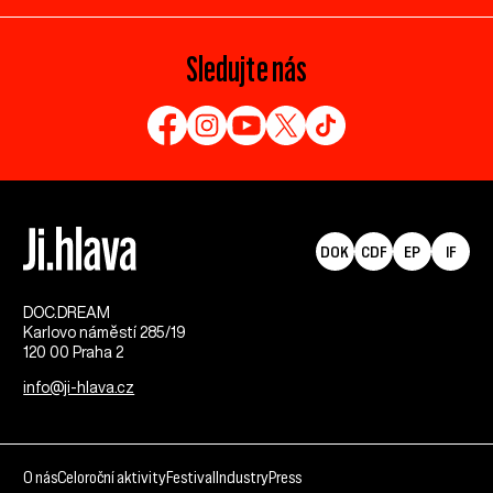
Sledujte nás
DOK
CDF
EP
IF
DOC.DREAM​
Karlovo náměstí 285/19
120 00 Praha 2
info@ji-hlava.cz
O nás
Celoroční aktivity
Festival
Industry
Press