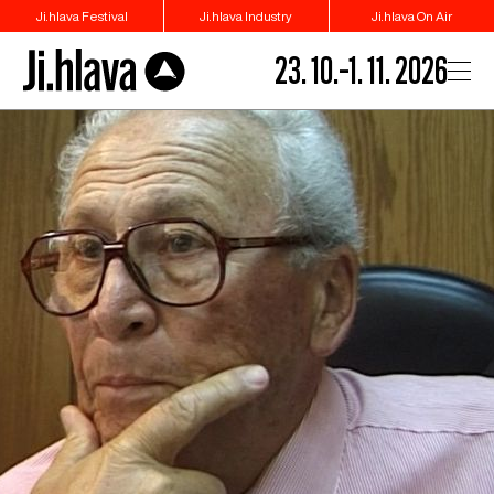
Ji.hlava Festival
Ji.hlava Industry
Ji.hlava On Air
23. 10.–1. 11. 2026