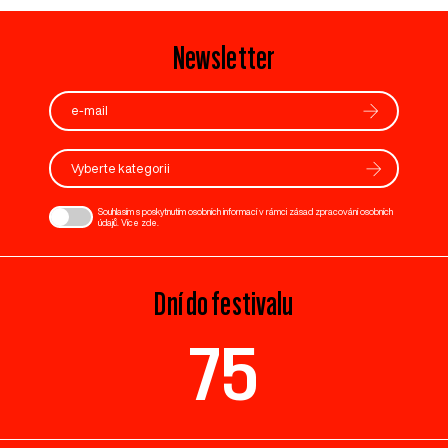
Newsletter
Vyberte kategorii
Souhlasím s poskytnutím osobních informací v rámci zásad zpracování osobních
údajů. Více
zde
.
Dní do festivalu
75