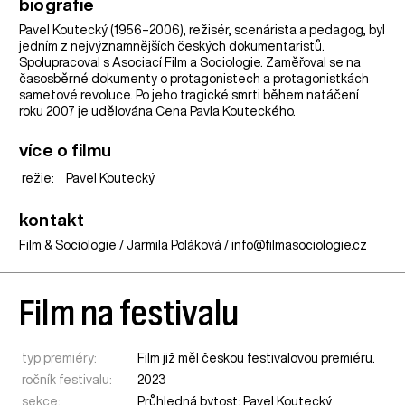
biografie
Pavel Koutecký (1956–2006), režisér, scenárista a pedagog, byl
jedním z nejvýznamnějších českých dokumentaristů.
Spolupracoval s Asociací Film a Sociologie. Zaměřoval se na
časosběrné dokumenty o protagonistech a protagonistkách
sametové revoluce. Po jeho tragické smrti během natáčení
roku 2007 je udělována Cena Pavla Kouteckého.
více o filmu
režie:
Pavel Koutecký
kontakt
Film & Sociologie / Jarmila Poláková / info@filmasociologie.cz
Film na festivalu
typ premiéry:
Film již měl českou festivalovou premiéru.
ročník festivalu:
2023
sekce:
Průhledná bytost: Pavel Koutecký