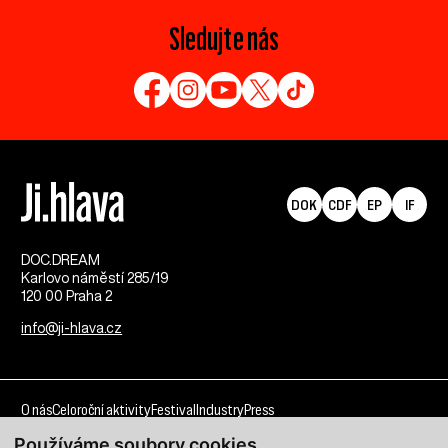
Sledujte nás
DOK
CDF
EP
IF
DOC.DREAM​
Karlovo náměstí 285/19
120 00 Praha 2
info@ji-hlava.cz
O nás
Celoroční aktivity
Festival
Industry
Press
Používáme soubory cookies