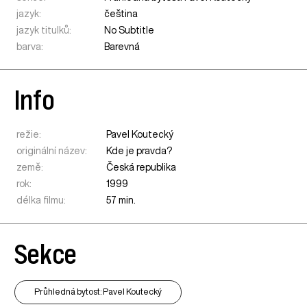
jazyk:
čeština
jazyk titulků:
No Subtitle
barva:
Barevná
Info
režie:
Pavel Koutecký
originální název:
Kde je pravda?
země:
Česká republika
rok:
1999
délka filmu:
57 min.
Sekce
Průhledná bytost: Pavel Koutecký