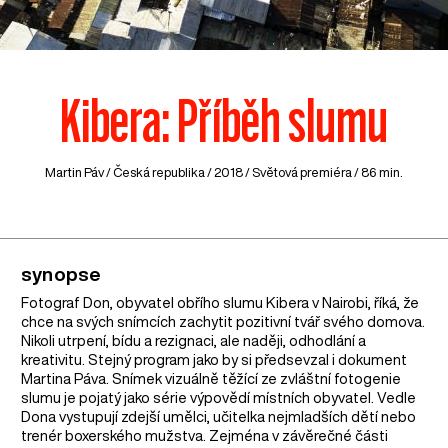
Kibera: Příběh slumu
Martin Páv /
Česká republika
/ 2018 / Světová premiéra / 86 min.
synopse
Fotograf Don, obyvatel obřího slumu Kibera v Nairobi, říká, že
chce na svých snímcích zachytit pozitivní tvář svého domova.
Nikoli utrpení, bídu a rezignaci, ale naději, odhodlání a
kreativitu. Stejný program jako by si předsevzal i dokument
Martina Páva. Snímek vizuálně těžící ze zvláštní fotogenie
slumu je pojatý jako série výpovědí místních obyvatel. Vedle
Dona vystupují zdejší umělci, učitelka nejmladších dětí nebo
trenér boxerského mužstva. Zejména v závěrečné části