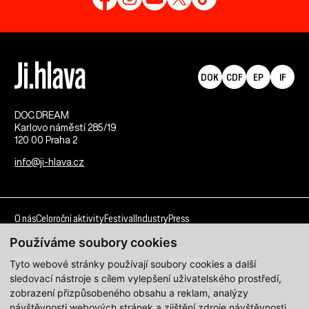
DOK
CDF
EP
IF
DOC.DREAM​
Karlovo náměstí 285/19
120 00 Praha 2
info@ji-hlava.cz
O nás
Celoroční aktivity
Festival
Industry
Press
Používáme soubory cookies
Kdo jsme
Kontakt
Tyto webové stránky používají soubory cookies a další
sledovací nástroje s cílem vylepšení uživatelského prostředí,
Partnerství
Pracovní příležitosti
zobrazení přizpůsobeného obsahu a reklam, analýzy
Programové sekce
Přihlášení filmu
návštěvnosti webových stránek a zjištění zdroje návštěvnosti.