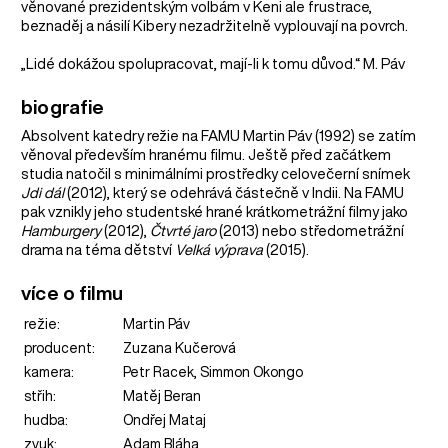
věnované prezidentským volbám v Keni ale frustrace,
beznaděj a násilí Kibery nezadržitelně vyplouvají na povrch.
„Lidé dokážou spolupracovat, mají-li k tomu důvod.“ M. Páv
biografie
Absolvent katedry režie na FAMU Martin Páv (1992) se zatím
věnoval především hranému filmu. Ještě před začátkem
studia natočil s minimálními prostředky celovečerní snímek
Jdi dál
(2012), který se odehrává částečně v Indii. Na FAMU
pak vznikly jeho studentské hrané krátkometrážní filmy jako
Hamburgery
(2012),
Čtvrté jaro
(2013) nebo středometrážní
drama na téma dětství
Velká výprava
(2015).
více o filmu
režie:
Martin Páv
producent:
Zuzana Kučerová
kamera:
Petr Racek, Simmon Okongo
střih:
Matěj Beran
hudba:
Ondřej Mataj
zvuk:
Adam Bláha