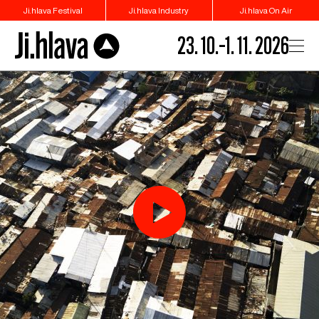
Ji.hlava Festival
Ji.hlava Industry
Ji.hlava On Air
23. 10.–1. 11. 2026