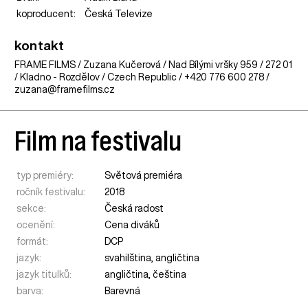
koproducent:
Česká Televize
kontakt
FRAME FILMS / Zuzana Kučerová / Nad Bílými vršky 959 / 272 01
/ Kladno - Rozdělov / Czech Republic / +420 776 600 278 /
zuzana@framefilms.cz
Film na festivalu
typ premiéry:
Světová premiéra
ročník festivalu:
2018
sekce:
Česká radost
ocenění:
Cena diváků
formát:
DCP
jazyk:
svahilština, angličtina
jazyk titulků:
angličtina, čeština
barva:
Barevná