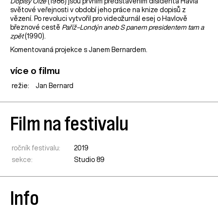
Dopisy Olze
(1986) jsou prvním představením disidenta Havla
světové veřejnosti v období jeho práce na knize dopisů z
vězení. Po revoluci vytvořil pro videožurnál esej o Havlově
březnové cestě
Paříž–Londýn aneb S panem presidentem tam a
zpět
(1990).
Komentovaná projekce s Janem Bernardem.
více o filmu
režie:
Jan Bernard
Film na festivalu
ročník festivalu:
2019
sekce:
Studio 89
Info