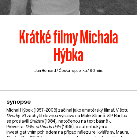
Krátké filmy Michala
Hýbka
Jan Bernard /
Česká republika
/ 90 min.
synopse
Michal Hýbek (1957–2003) začínal jako amatérský filmař. V šotu
Dvorky '81
zachytil slavnou výstavu na Malé Straně. S P. Bártou
se proslavili
Snídaní
(1984), natočenou na text básně J.
Préverta.
Dále, od hradu dále
(1986) je autentickým a
investigativním pohledem na případ nálezu relikviáře sv. Maura.