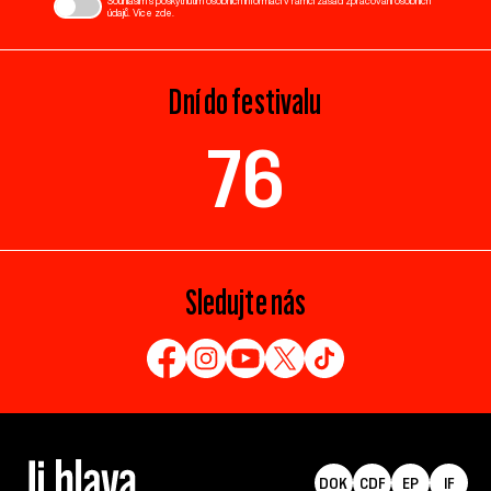
Souhlasím s poskytnutím osobních informací v rámci zásad zpracování osobních
údajů. Více
zde
.
Dní do festivalu
76
Sledujte nás
DOK
CDF
EP
IF