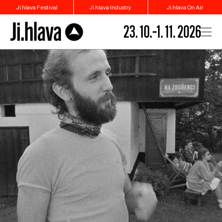
Ji.hlava Festival
Ji.hlava Industry
Ji.hlava On Air
23. 10.–1. 11. 2026